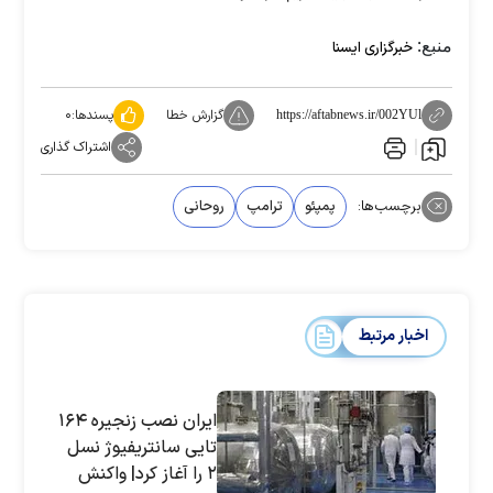
منبع:
خبرگزاری ایسنا
گزارش خطا
پسندها:
۰
https://aftabnews.ir/002YUl
اشتراک گذاری
برچسب‌ها:
پمپئو
ترامپ
روحانی
اخبار مرتبط
ایران نصب زنجیره ۱۶۴
تایی سانتریفیوژ نسل
۲ را آغاز کرد| واکنش