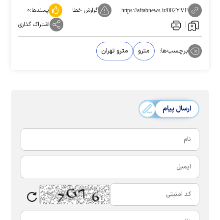
گزارش خطا
پسندها:
۰
https://aftabnews.ir/002YVF
اشتراک گذاری
برچسب‌ها:
مترو
مترو تهران
ارسال پیام