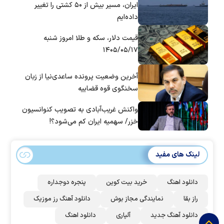
ایران، مسیر بیش از ۵۰ کشتی را تغییر
داده‌ایم
قیمت دلار، سکه و طلا امروز شنبه
۱۴۰۵/۰۵/۱۷
آخرین وضعیت پرونده ساعدی‌نیا از زبان
سخنگوی قوه قضاییه
واکنش غریب‌آبادی به تصویب کنوانسیون
خزر/ سهمیه ایران کم می‌شود؟!
لینک های مفید
دانلود اهنگ
خرید بیت کوین
پنجره دوجداره
راز بقا
نمایندگی مجاز بوش
دانلود آهنگ رز‌ موزیک
دانلود آهنگ جدید
آلپاری
دانلود اهنگ