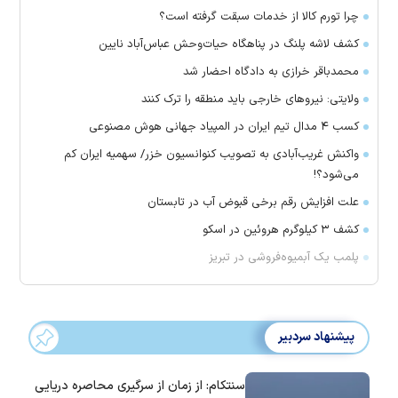
چرا تورم کالا از خدمات سبقت گرفته است؟
کشف لاشه پلنگ در پناهگاه حیات‌وحش عباس‌آباد نایین
محمدباقر خرازی به دادگاه احضار شد
ولایتی: نیرو‌های خارجی باید منطقه را ترک کنند
کسب ۴ مدال تیم ایران در المپیاد جهانی هوش مصنوعی
واکنش غریب‌آبادی به تصویب کنوانسیون خزر/ سهمیه ایران کم
می‌شود؟!
علت افزایش رقم برخی قبوض آب در تابستان
کشف ۳ کیلوگرم هروئین در اسکو
پلمب یک آبمیوه‌فروشی در تبریز
پیشنهاد سردبیر
سنتکام: از زمان از سرگیری محاصره دریایی