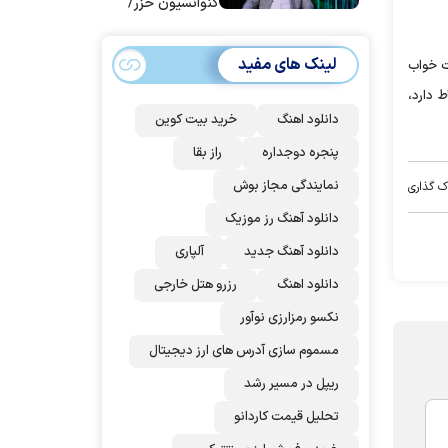
کنوانسیون خزر/
سهمیه ایران کم
می‌شود؟!
لینک های مفید
ت خواب
ط دارد،
دانلود اهنگ
خرید بیت کوین
پنجره دوجداره
راز بقا
نمایندگی مجاز بوش
ک گذاری
دانلود آهنگ رز‌ موزیک
دانلود آهنگ جدید
آلپاری
دانلود اهنگ
رزرو هتل خارجی
نکسو رمزارزی نوآور
مسموم سازی آدرس های ارز دیجیتال
ریپل در مسیر رشد
تحلیل قیمت کاردانو