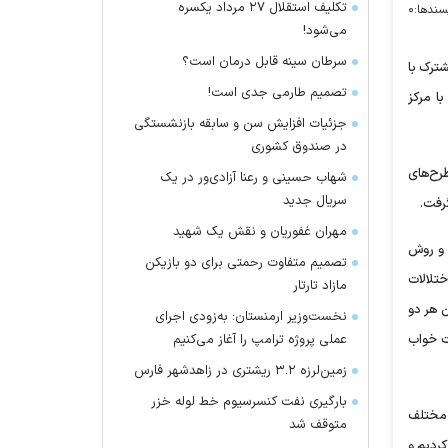
تکلیف استقلال ۲۷ مرداد یکسره
سندها:
۰
می‌شود!
سرطان سینه قابل درمان است؟
شترک با
تصمیم طارمی جدی است!
ا مرکز
جزئیات افزایش سن و سابقه بازنشستگی
در صندوق کشوری
رح‌های
شهاب حسینی و رعنا آزادی‌ور در یک
سریال جدید
رفت.
مهران غفوریان و نقش یک شهید
 و روش
تصمیم متفاوت رحمتی برای دو بازیکن
تلالات
مازاد تارتار
 هر دو
نخست‌وزیر ارمنستان: به‌زودی اجرای
ات خواب
عملی پروژه ترامپ را آغاز می‌کنیم
زمین‌لرزه ۳.۲ ریشتری در زاهدشهر فارس
بارگیری نفت کنسرسیوم خط لوله خزر
 مختلف
متوقف شد
کردیم و