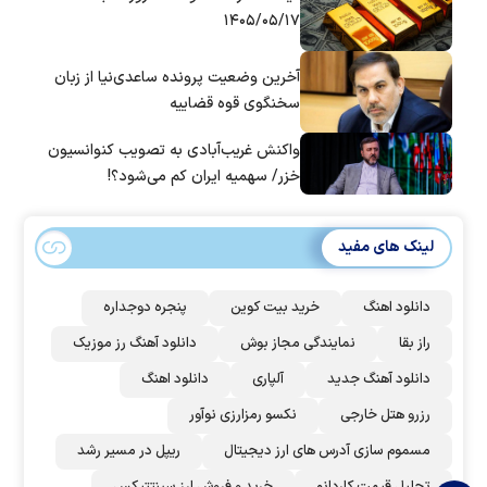
۱۴۰۵/۰۵/۱۷
آخرین وضعیت پرونده ساعدی‌نیا از زبان
سخنگوی قوه قضاییه
واکنش غریب‌آبادی به تصویب کنوانسیون
خزر/ سهمیه ایران کم می‌شود؟!
لینک های مفید
دانلود اهنگ
خرید بیت کوین
پنجره دوجداره
راز بقا
نمایندگی مجاز بوش
دانلود آهنگ رز‌ موزیک
دانلود آهنگ جدید
آلپاری
دانلود اهنگ
رزرو هتل خارجی
نکسو رمزارزی نوآور
مسموم سازی آدرس های ارز دیجیتال
ریپل در مسیر رشد