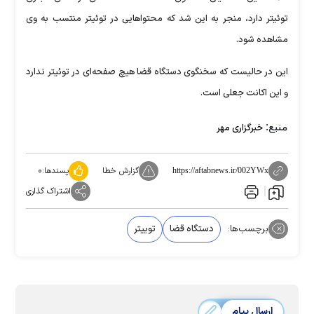
توئیتر دارد، منجر به این شد که محتواهایی در توئیتر منتسب به وی
مشاهده شود.
این در حالیست که سخنگوی دستگاه قضا هیچ صفحه‌ای در توئیتر ندارد
و این اکانت جعلی است.
منبع:
خبرگزاری مهر
گزارش خطا
پسندها:
۰
https://aftabnews.ir/002YWx
اشتراک گذاری
برچسب‌ها:
دستگاه قضا
توییتر
ارسال پیام