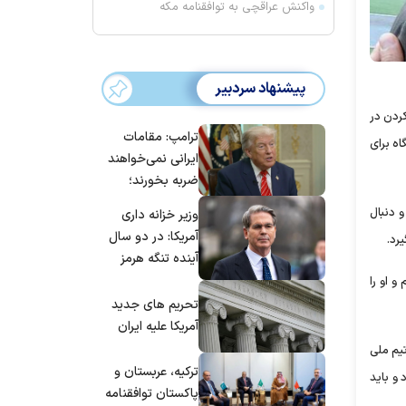
واکنش عراقچی به توافقنامه مکه
پیشنهاد سردبیر
ردن در
ترامپ: مقامات
ه برای
ایرانی نمی‌خواهند
ضربه بخورند؛
می‌خواهند به
 دنبال
وزیر خزانه داری
توافق برسند
آمریکا: در دو سال
رد.
آینده تنگه هرمز
بی‌اهمیت خواهد
و او را
شد
تحریم های جدید
آمریکا علیه ایران
یم ملی
ترکیه، عربستان و
 و باید
پاکستان توافقنامه