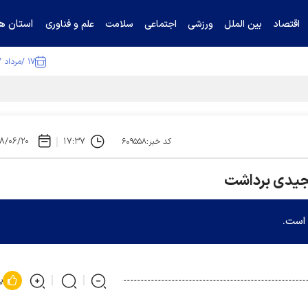
استان ها
اقتصاد
بین الملل
ورزشی
اجتماعی
سلامت
علم و فناوری
۱۷ /مرداد /۱۴۰۵
ا تکذیب کرد
۸/۰۶/۲۰
۱۷:۳۷
کد خبر:۶۰۹۵۵۸
مجیدی برداشت
 است.
پ