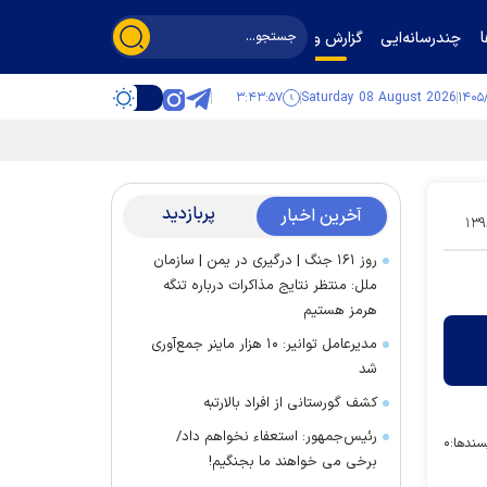
چندرسانه‌ایی
گزارش و گفت‌وگو
۳:۴۳:۵۷
Saturday 08 August 2026
پربازدید
آخرین اخبار
۱۳۹
روز ۱۶۱ جنگ | درگیری در یمن | سازمان
ملل: منتظر نتایج مذاکرات درباره تنگه
هرمز هستیم
مدیرعامل توانیر: ۱۰ هزار ماینر جمع‌آوری
شد
کشف گورستانی از افراد بالارتبه
رئیس‌جمهور: استعفاء نخواهم داد/
سندها:
۰
برخی می خواهند ما بجنگیم!