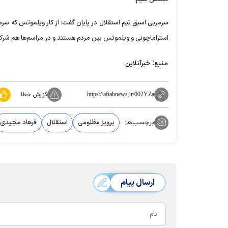
سرمربی اسبق تیم استقلال در پایان گفت: از کار ویلموتس که سرمرب
استراماچونی و ویلموتس بین مردم هستند و در مراسم‌ها هم شرک
منبع:
خبرآنلاین
گزارش خطا
https://aftabnews.ir/002YZa
برچسب‌ها:
پرویز مظلومی
استقلال
فرهاد مجیدی
ارسال پیام