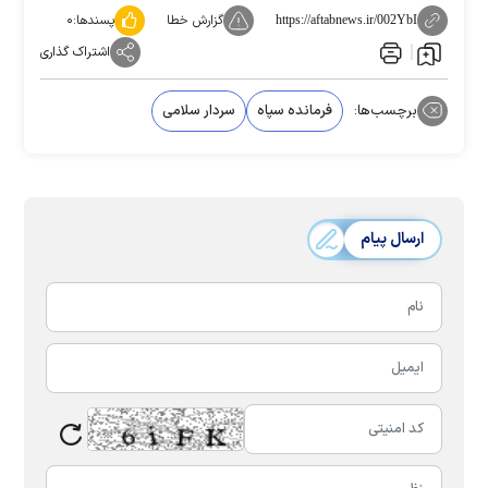
گزارش خطا
پسندها:
۰
https://aftabnews.ir/002YbI
اشتراک گذاری
برچسب‌ها:
فرمانده سپاه
سردار سلامی
ارسال پیام