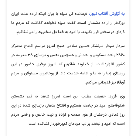
به گزارش آفتاب نیوز،
فرمانده کل سپاه با بیان اینکه اراده ملت ایران
بزرگ‌تر از اراده دشمنان است، گفت: سپاه نخواهد گذاشت که مردم ما
ذره‌ای در سختی قرار بگیرند، با امید به خدا دل سختی‌ها را می‌شکافیم.
سردار سردار سرلشکر حسین سلامی صبح امروز مراسم افتتاح متمرکز
۲۸۶۰ واحد مسکونی و احداثی و همچنین تعمیر و بازسازی ۳۸ مدرسه در
کشور اظهارداشت: از خداوند شاکریم که امروز توفیق حضور در این
روستای زیبا را به ما و ادامه خدمت داد. از روحانیون مسئولان و مردم
آق‌قلا نیز قدردانی می‌کنم.
وی افزود: حقیقت مطلب این است امروز شاهد به ثمر نشستن
شکوفه‌های امید در جامعه هستیم و افتتاح بنا‌های بازسازی شده در این
روز نمادی درخشان از عزم، همت و اراده و نیت خالص و واقعی مردم
است که امید و لبخند بر لب مردمان کم‌برخوردار نشانده است.