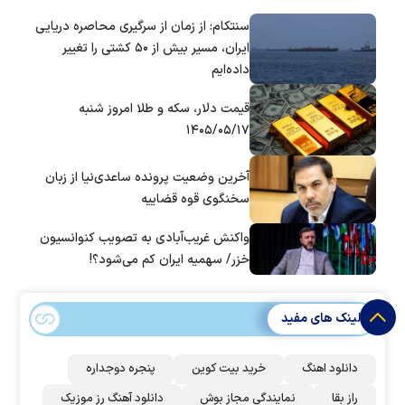
سنتکام: از زمان از سرگیری محاصره دریایی
ایران، مسیر بیش از ۵۰ کشتی را تغییر
داده‌ایم
قیمت دلار، سکه و طلا امروز شنبه
۱۴۰۵/۰۵/۱۷
آخرین وضعیت پرونده ساعدی‌نیا از زبان
سخنگوی قوه قضاییه
واکنش غریب‌آبادی به تصویب کنوانسیون
خزر/ سهمیه ایران کم می‌شود؟!
لینک های مفید
دانلود اهنگ
خرید بیت کوین
پنجره دوجداره
راز بقا
نمایندگی مجاز بوش
دانلود آهنگ رز‌ موزیک