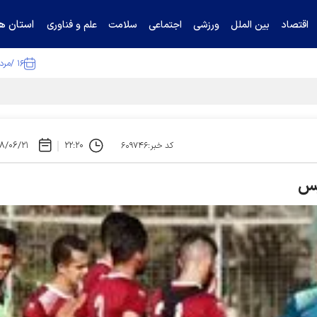
استان ها
اقتصاد
بین الملل
ورزشی
اجتماعی
سلامت
علم و فناوری
۱۶ /مرداد /۱۴۰۵
تیناف / گل‌گهر با تراکتور و سپاهان هم امتیاز شد
۸/۰۶/۲۱
۲۲:۲۰
کد خبر:۶۰۹۷۴۶
یس