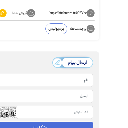
گزارش خطا
https://aftabnews.ir/002Ycc
برچسب‌ها:
پرسپولیس
ارسال پیام