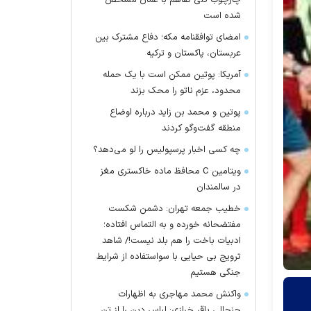
چارچوب کلی تفاهم با عمان مشخص
شده است
امضای توافقنامه مکه؛ دفاع مشترک بین
عربستان، پاکستان و ترکیه
آمریکا: پوتین ممکن است با یک حمله
محدود، عزم ناتو را محک بزند
پوتین و محمد بن زاید درباره اوضاع
منطقه گفت‌وگو کردند
چه کسی اخبار پرسپولیس را لو می‌دهد؟
ویتامین C محافظ ماده خاکستری مغز
در سالمندان
خطیب جمعه تهران: دشمن شکست
مفتضحانه خورده و به التماس افتاده؛
ادبیات باخت را هم بلد نیست!/ شاهد
ترویج بی حیایی با سواستفاده از شرایط
جنگی هستیم
واکنش محمد مهاجری به اظهارات
جنجالی باقر خرازی: لباس دین را از تن