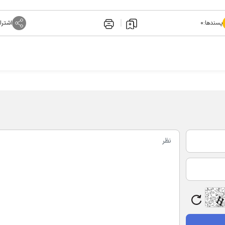
پسندها:
۰
اشترا