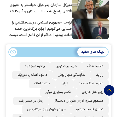
دبیرکل سازمان بدر عراق خواستار به تعویق
افتادن پاسخ به حمله عربستان و آمریکا شد
ترامپ: جمهوری اسلامی دوست‌داشتنی را
حسابی می‌کوبیم | برای بزرگ‌ترین حمله
آماده بودیم | غنائم از آنِ فاتح است، درست
است؟
لینک های مفید
دانلود اهنگ
خرید بیت کوین
پنجره دوجداره
راز بقا
نمایندگی مجاز بوش
دانلود آهنگ رز‌ موزیک
دانلود آهنگ جدید
آلپاری
دانلود اهنگ
رزرو هتل خارجی
نکسو رمزارزی نوآور
مسموم سازی آدرس های ارز دیجیتال
ریپل در مسیر رشد
تحلیل قیمت کاردانو
خرید و فروش ارز سینتتیکس