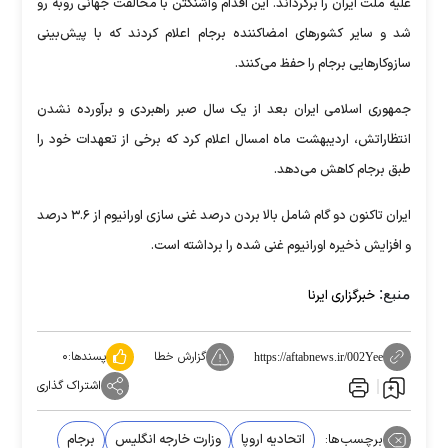
علیه ملت ایران را برگرداند. این اقدام واشنگتن با مخالفت جهانی روبه رو
شد و سایر کشورهای امضاکننده برجام اعلام کردند که با پیش‌بینی
سازوکارهایی برجام را حفظ می‌کنند.
جمهوری اسلامی ایران بعد از یک سال صبر راهبردی و برآورده نشدن
انتظاراتش، اردیبهشت ماه امسال اعلام کرد که برخی از تعهدات خود را
طبق برجام کاهش می‌دهد.
ایران تاکنون دو گام شامل بالا بردن درصد غنی سازی اورانیوم از ۳.۶ درصد
و افزایش ذخیره اورانیوم غنی شده را برداشته است.
منبع:
خبرگزاری ایرنا
گزارش خطا
پسندها:
۰
https://aftabnews.ir/002Yee
اشتراک گذاری
برچسب‌ها:
اتحادیه اروپا
وزارت خارجه انگلیس
برجام