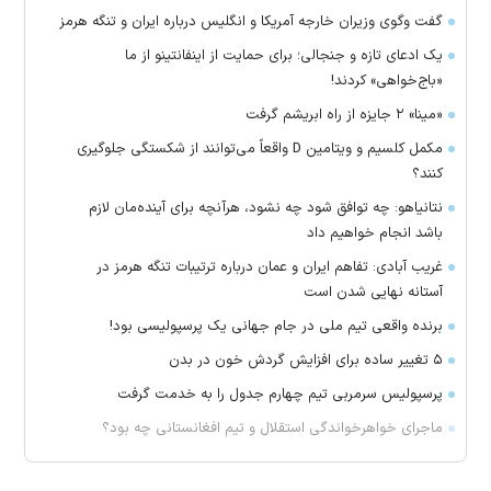
گفت وگوی وزیران خارجه آمریکا و انگلیس درباره ایران و تنگه هرمز
یک ادعای تازه و جنجالی؛ برای حمایت از اینفانتینو از ما
«باج‌خواهی» کردند!
«مینا» ۲ جایزه از راه ابریشم گرفت
مکمل کلسیم و ویتامین D واقعاً می‌توانند از شکستگی جلوگیری
کنند؟
نتانیاهو: چه توافق شود چه نشود، هرآنچه برای آینده‌مان لازم
باشد انجام خواهیم داد
غریب آبادی: تفاهم ایران و عمان درباره ترتیبات تنگه هرمز در
آستانه نهایی شدن است
برنده واقعی تیم ملی در جام جهانی یک پرسپولیسی بود!
۵ تغییر ساده برای افزایش گردش خون در بدن
پرسپولیس سرمربی تیم چهارم جدول را به خدمت گرفت
ماجرای خواهرخواندگی استقلال و تیم افغانستانی چه بود؟