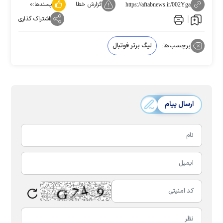
گزارش خطا
پسندها:
۰
https://aftabnews.ir/002Yga
اشتراک گذاری
برچسب‌ها:
لیگ برتر فوتبال
ارسال پیام