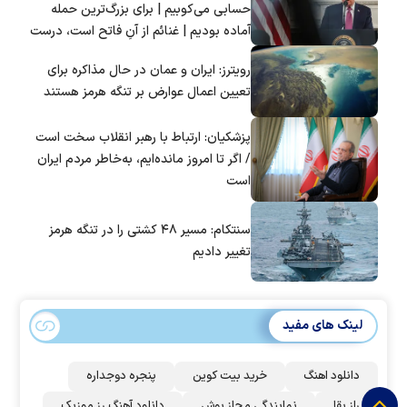
حسابی می‌کوبیم | برای بزرگ‌ترین حمله
آماده بودیم | غنائم از آنِ فاتح است، درست
است؟
رویترز: ایران و عمان در حال مذاکره برای
تعیین اعمال عوارض بر تنگه هرمز هستند
پزشکیان: ارتباط با رهبر انقلاب سخت است
/ اگر تا امروز مانده‌ایم، به‌خاطر مردم ایران
است
سنتکام: مسیر ۴۸ کشتی را در تنگه هرمز
تغییر دادیم
لینک های مفید
دانلود اهنگ
خرید بیت کوین
پنجره دوجداره
راز بقا
نمایندگی مجاز بوش
دانلود آهنگ رز‌ موزیک