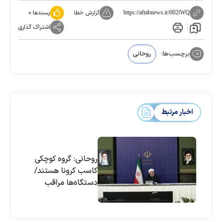
گزارش خطا
پسندها:
۰
https://aftabnews.ir/002iWQ
اشتراک گذاری
برچسب‌ها:
روحانی
اخبار مرتبط
روحانی: گروه کوچکی
کاسب کرونا هستند/
دستگاه‌ها مراقب
باشند کاری نکنند که
در پیشخوان تجمع
ایجاد شود