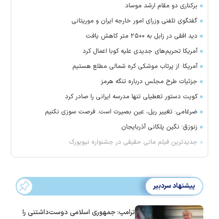
برکناری دو مقام ارشد موساد
گفتگوی تلفنی وزرای امور خارجه ایران و موریتانی
دید افقی در زابل به ۲۵۰۰ متر کاهش یافت
آمریکا تحریم‌های جدیدی علیه کوبا اعمال کرد
آمریکا: از پرتاب موشکی کره شمالی مطلع هستیم
جزئیات طرح مجلس درباره تنگه هرمز
کویت دستور تعطیلی تنها مدرسه ایرانی را صادر کرد
ضرغامی: تغییر ریل، عین بصیرت است. فرصت سوزی نکنیم
زنوزق؛ نگین پلکانی آذربایجان
جدیدترین فیلم مانی حقیقی در جشنواره نیویورک
پیشنهاد سردبیر
ترامپ: جمهوری اسلامی دوست‌داشتنی را