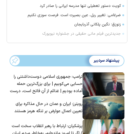
کویت دستور تعطیلی تنها مدرسه ایرانی را صادر کرد
ضرغامی: تغییر ریل، عین بصیرت است. فرصت سوزی نکنیم
زنوزق؛ نگین پلکانی آذربایجان
جدیدترین فیلم مانی حقیقی در جشنواره نیویورک
پیشنهاد سردبیر
ترامپ: جمهوری اسلامی دوست‌داشتنی را
حسابی می‌کوبیم | برای بزرگ‌ترین حمله
آماده بودیم | غنائم از آنِ فاتح است، درست
است؟
رویترز: ایران و عمان در حال مذاکره برای
تعیین اعمال عوارض بر تنگه هرمز هستند
پزشکیان: ارتباط با رهبر انقلاب سخت است
/ اگر تا امروز مانده‌ایم، به‌خاطر مردم ایران