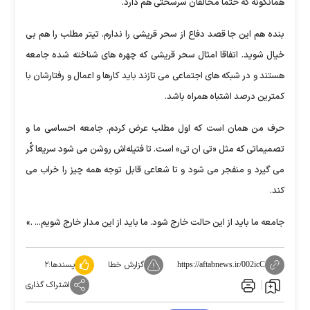
همانگونه که حتما مخالفان سرسختی هم دارد.
بنده هم این جا قصد دفاع از سحر قریشی را ندارم. تیتر مطلب را هم بی
خیال شوید. اتفاقا امثال سحر قریشی که چهره های شناخته شده جامعه
هستند و در شبکه های اجتماعی می تازند باید کارها و اعمال و رفتارشان با
کمترین درصد اشتباه همراه باشد.
حرف من همان است که اول مطلب عرض کردم. جامعه احساسی ما و
تصمیماتی که مثل «تی ان تی» است. تا فتیله‌اش روشن می شود سریعا گُر
می گیرد و منفجر می شود و تا شعاعی قابل توجه همه چیز را خراب می
کند.
جامعه ما باید از این حالت خارج شود. ما باید از این مدار خارج شویم... .»
گزارش خطا
پسندها:
۲
https://aftabnews.ir/002icC
اشتراک گذاری