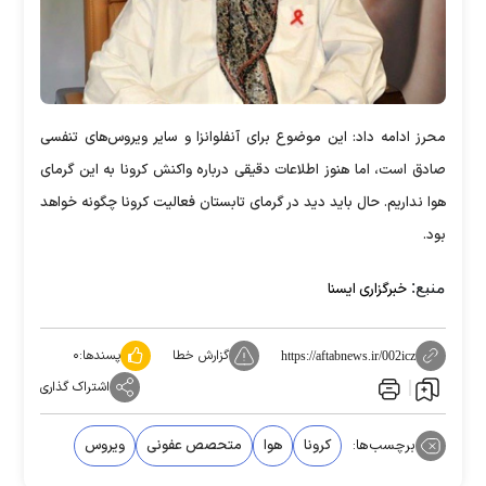
محرز ادامه داد: این موضوع برای آنفلوانزا و سایر ویروس‌های تنفسی
صادق است، اما هنوز اطلاعات دقیقی درباره واکنش کرونا به این گرمای
هوا نداریم. حال باید دید در گرمای تابستان فعالیت کرونا چگونه خواهد
بود.
منبع:
خبرگزاری ایسنا
گزارش خطا
پسندها:
۰
https://aftabnews.ir/002icz
اشتراک گذاری
برچسب‌ها:
کرونا
هوا
متحصص عفونی
ویروس