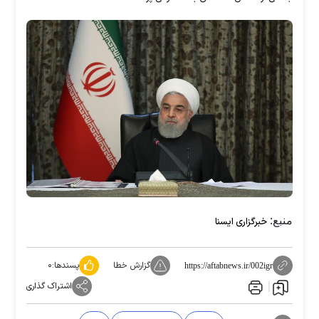
منبع:
خبرگزاری ایسنا
گزارش خطا
پسندها:
۰
https://aftabnews.ir/002igr
اشتراک گذاری