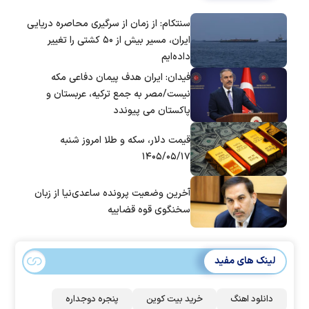
سنتکام: از زمان از سرگیری محاصره دریایی
ایران، مسیر بیش از ۵۰ کشتی را تغییر
داده‌ایم
فیدان: ایران هدف پیمان دفاعی مکه
نیست/مصر به جمع ترکیه، عربستان و
پاکستان می پیوندد
قیمت دلار، سکه و طلا امروز شنبه
۱۴۰۵/۰۵/۱۷
آخرین وضعیت پرونده ساعدی‌نیا از زبان
سخنگوی قوه قضاییه
لینک های مفید
دانلود اهنگ
خرید بیت کوین
پنجره دوجداره