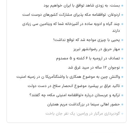
بسنت: به زودی شاهد توافق با ایران خواهیم بود
اردوغان: توافقنامه مکه پذیرای مشارکت کشور‌های دوست است
چند گیاه و ادویه ساده در آشپزخانه شما که ویتامین سی زیادی
دارند
یحیی با چیزی مواجه شد که توقع نداشت!
مهار حریق در رضوانشهر تبریز
تصادف در ارومیه با ۶ کشته و ۵ مصدوم
نوجوان ۱۲ ساله در میبد غرق شد
واکنش چین به موضوع همکاری با واشنگتآمریکا ن در زمینه امنیت
تاکید عراق بر پیشبرد موضوع انحصار سلاح در دست دولت
ترکیه و عربستان درباره «توافقنامه امنیتی مکه» چه گفتند؟
حضور اهالی سینما در بزرگداشت مریم همتیان
گودبرداری مرگبار در ورامین؛ یک نفر جان باخت