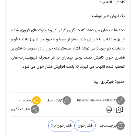
کاهش یافته بود.
یک لیوان شیر بنوشید
تحقیقات نشان می دهند که جایگزین کردن کربوهیدارت های فراوری شده
در رژیم غذایی با خوارکی های مملو از سویا و یا پروتیین شیر (مانند تافو و
یا لبنیات کم چرب) می تواند فشار سیستولیک خون را در صورت داشتن پر
فشاری خون کاهش دهد. برخی بیماران بر اثر مصرف کربوهیدرات های
تصفیه شده التهاب می گیرند که باعث افزایش فشار خون می شود.
منبع:
خبرگزاری ایرنا
گزارش خطا
پسندها:
۰
https://aftabnews.ir/002inY
اشتراک گذاری
برچسب‌ها:
فشارخون
فشارخون بالا