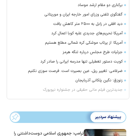
برکناری دو مقام ارشد موساد
گفتگوی تلفنی وزرای امور خارجه ایران و موریتانی
دید افقی در زابل به ۲۵۰۰ متر کاهش یافت
آمریکا تحریم‌های جدیدی علیه کوبا اعمال کرد
آمریکا: از پرتاب موشکی کره شمالی مطلع هستیم
جزئیات طرح مجلس درباره تنگه هرمز
کویت دستور تعطیلی تنها مدرسه ایرانی را صادر کرد
ضرغامی: تغییر ریل، عین بصیرت است. فرصت سوزی نکنیم
زنوزق؛ نگین پلکانی آذربایجان
جدیدترین فیلم مانی حقیقی در جشنواره نیویورک
پیشنهاد سردبیر
ترامپ: جمهوری اسلامی دوست‌داشتنی را