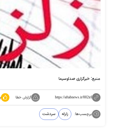
منبع:
خبرگزاری صداوسیما
گزارش خطا
پ
https://aftabnews.ir/002irI
برچسب‌ها:
زلزله‌
سردشت