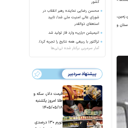
کشور
محسن رضایی نماینده رهبر انقلاب در
۴ در مقیاس ریشتر در ساعت ۲۱:۳۱:۳۵ و در عمق ۱۰کیلومتری زمین،
شورای عالی امنیت ملی شد/ تایید
استعفای ذوالقدر
 غربی، ۸۲کیلومتری ارمارده کردستان و
انیمیشن «یارپ» وارد فاز تولید شد
تراکتور با ربیعی همه نتایج را تجربه کرد/
آمار سرمربی برکنار شده تی‌تی‌ها
پیشنهاد سردبیر
قیمت دلار، سکه و
طلا امروز یکشنبه
۱۴۰۵/۰۵/۱۸
تورم ۱۳۰ درصدی