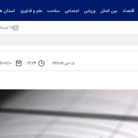
استان ها
اقتصاد
بین الملل
ورزشی
اجتماعی
سلامت
علم و فناوری
۱۸ /مرداد /۱۴۰۵
ا تکذیب کرد
۹/۰۲/۱۰
۲۲:۲۴
کد خبر:۶۴۹۰۹۶