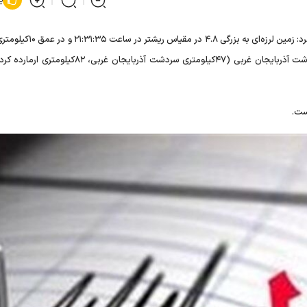
موسسه ژئوفیزیک دانشگاه تهران اعلام کرد: زمین لرزه‌ای به بزرگی .۸
طول جغرافیایی: ۴۴.۹۷ و عرض جغرافیایی: ۳۵.۶۳ حوالی سردشت آذربایجان غربی (۴۷کیلومتری سردشت آذربایجان
ست.