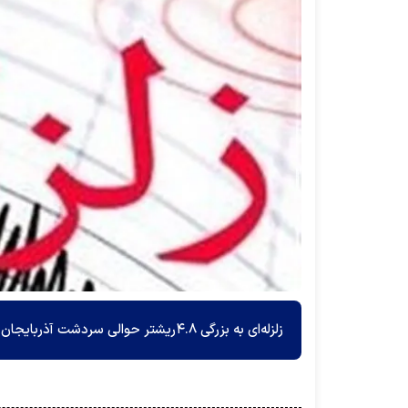
زلزله‌ای به بزرگی ۴.۸ریشتر حوالی سردشت آذربایجان غربی را لرزاند.