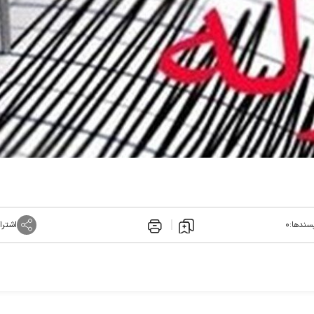
سندها:
۰
اشترا