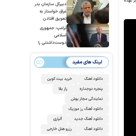
بر عهده
دبیرکل سازمان بدر
عراق خواستار به
تعویق افتادن
پاسخ به حمله
ترامپ: جمهوری
عربستان و آمریکا
اسلامی
شد
دوست‌داشتنی را
حسابی می‌کوبیم |
برای بزرگ‌ترین
لینک های مفید
حمله آماده بودیم
| غنائم از آنِ فاتح
است، درست
دانلود اهنگ
خرید بیت کوین
است؟
پنجره دوجداره
راز بقا
نمایندگی مجاز بوش
دانلود آهنگ رز‌ موزیک
دانلود آهنگ جدید
آلپاری
دانلود اهنگ
رزرو هتل خارجی