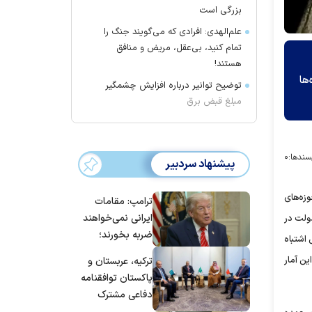
بزرگی است
علم‌الهدی: افرادی که می‌گویند جنگ را
تمام کنید، بی‌عقل، مریض و منافق
هستند!
ها
توضیح توانیر درباره افزایش چشمگیر
مبلغ قبض برق
سندها:
۰
پیشنهاد سردبیر
زه‌های
ترامپ: مقامات
ایرانی نمی‌خواهند
ولت در
ضربه بخورند؛
 اشتباه
می‌خواهند به
ی اگر دو برابر این آمار
ترکیه، عربستان و
توافق برسند
پاکستان توافقنامه
دفاعی مشترک
امضا می‌کنند