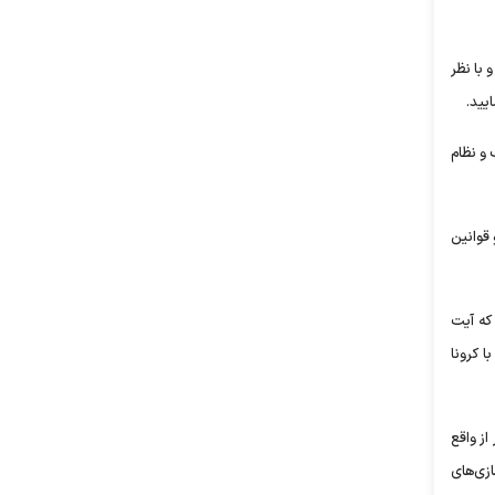
 با نظر
یید.
 و نظام
 قوانین
که آیت
ا کرونا
از واقع
زی‌های