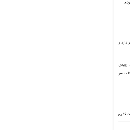
د».
دارد و
د. رییس
ا به سر
ک گذاری