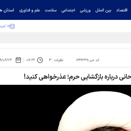
استان ها
اقتصاد
بین الملل
ورزشی
اجتماعی
سلامت
علم و فناوری
۱۶ /مرداد /۱۴۰۵
ا تکذیب کرد
نظرات : ۳
۰۷:۲۲
۹/۰۲/۱۳
کد خبر:۶۴۹۳۳۸
نی درباره بازگشایی حرم‌؛ عذرخواهی کنید!