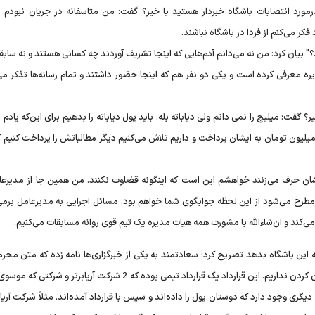
ورد انتصابات باشگاه خبردار هستید یا خیر؟ گفت: من متاسفانه در جریان نبودم ام
ر می‌کنم از فردا در باشگاه نباشند.
" بیان کرد: من نه می‌دانم آدم‌هایی که اینجا تشریف آوردند چه کسانی هستند و نه سابقه
یره معرفی کرده است و یکی دو نفر هم که اینجا حضور داشتند و تمام رسانه‌ها تذکر می
ر؟ گفت: میلیچ را نمی دانم ولی دیاباته بله. باید پول دیاباته را بدهیم برای این‌که یادم
 ماه آقای موسوی زحمت کشید از حساب خودش حدود ۵۳۰ میلیون تومان به ایشان پرداخت و داریم تلاش می‌کنیم دیگر مطالباتش را پرداخت کن
ره‌شان حرف می‌زنند خواهشم این است که اینگونه قضاوت نکنند. من همین جا از مدیرعا
مطرح می‌شود از این لحظه جوابگوی شما خواهم بود. مسائل اجرایی به مدیرعامل برمی‌
می‌کند و ان‌شاءالله با مشورت همه هیات مدیره یک تیم قوی روانه مسابقات می‌کنیم.
ه این باشگاه بدهد تصریح کرد: سعادتمند به یکی از خبرگزاری‌ها نامه زده که متن محرم
نامه را چه کسی در اختیار شما گذاشته است. ما چیزی را برای پنهان کردن نداریم. این قرارداد یک قرارداد تیمی بوده که 2 شرکت آری
یگری وجود دارد که دوستان پول را داده‌اند و سپس با قرارداد آمده‌اند. مثلاً شرکت آریاب