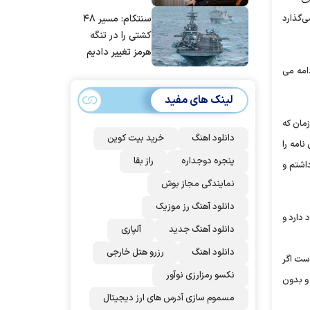
مانده‌ایم، به‌خاطر
ی می‌گذارد
سنتکام: مسیر ۴۸
مردم ایران است
کشتی را در تنگه
هرمز تغییر دادیم
دامه می
لینک های مفید
زمان که
دانلود اهنگ
خرید بیت کوین
امه را
پنجره دوجداره
راز بقا
داشتم و
نمایندگی مجاز بوش
دانلود آهنگ رز‌ موزیک
 دارد و
دانلود آهنگ جدید
آلپاری
دانلود اهنگ
رزرو هتل خارجی
ن است اگر
نکسو رمزارزی نوآور
 و بدون
مسموم سازی آدرس های ارز دیجیتال