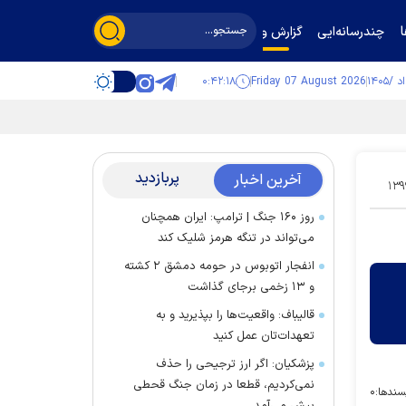
چندرسانه‌ایی
گزارش و گفت‌وگو
۰:۴۲:۱۹
Friday 07 August 2026
پربازدید
آخرین اخبار
۱۳۹
روز ۱۶۰ جنگ | ترامپ: ایران همچنان
می‌تواند در تنگه هرمز شلیک کند
انفجار اتوبوس در حومه دمشق ۲ کشته
و ۱۳ زخمی برجای گذاشت
قالیباف: واقعیت‌ها را بپذیرید و به
تعهدات‌تان عمل کنید
پزشکیان: اگر ارز ترجیحی را حذف
نمی‌کردیم، قطعا در زمان جنگ قحطی
سندها:
۰