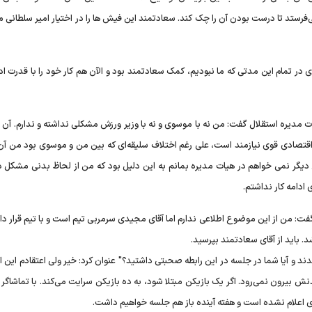
برای میلیچ می‌فرستند، او برای ۲ کارشناس می‌فرستد تا درست بودن آن را چک کند. سعادتمند این فیش ها را در اختیار امیر سلطان
 در تمام این مدتی که ما نبودیم، کمک سعادتمند بود و الآن هم کار خود را با قدرت ا
 مدیره استقلال گفت: من نه با موسوی و نه با وزیر ورزش مشکلی نداشته و ندارم. آن 
قتصادی قوی نیازمند است، علی رغم اختلاف سلیقه‌ای که بین من و موسوی بود من آن ن
 من دیگر نمی خواهم در هیات مدیره بمانم به این دلیل بود که من از لحاظ بدنی مشکل 
ادامه کار نداشتم.
فت: من از این موضوع اطلاعی ندارم اما آقای مجیدی سرمربی تیم است و با تیم قرار داد
د. باید از آقای سعادتمند بپرسید.
 برتر خواهان لغو لیگ شدند و آیا شما در جلسه در این رابطه صحبتی داشتید؟" عنوان کرد: خیر ولی اعتقادم ای
نش بیرون نمی‌رود. اگر یک بازیکن مبتلا شود، به ده بازیکن سرایت می‌کند. با تماشاگر
 اعلام نشده است و هفته آینده باز هم جلسه خواهیم داشت.