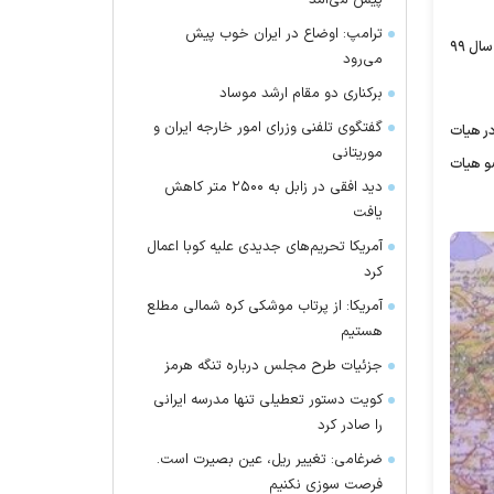
پیش می‌آمد
ترامپ: اوضاع در ایران خوب پیش
اسماعیل خلیل‌زاده عضو هیات مدیره استقلال درباره جلسه هیات مدیره این باشگاه اظهار کرد: امروز اولین جلسه هیات مدیره در سال ۹۹
می‌رود
برکناری دو مقام ارشد موساد
گفتگوی تلفنی وزرای امور خارجه ایران و
ر هیات
موریتانی
و هیات
دید افقی در زابل به ۲۵۰۰ متر کاهش
یافت
آمریکا تحریم‌های جدیدی علیه کوبا اعمال
کرد
آمریکا: از پرتاب موشکی کره شمالی مطلع
هستیم
جزئیات طرح مجلس درباره تنگه هرمز
کویت دستور تعطیلی تنها مدرسه ایرانی
را صادر کرد
ضرغامی: تغییر ریل، عین بصیرت است.
فرصت سوزی نکنیم