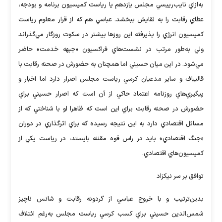
به‌ازاي نايب‌رييسي مجلس يازدهم يا رياست كميسيون برنامه و بودجه،
عطاي رقابت را به لقايش ببخشد. عباسي هم كه از قرار معلوم رياست
كميسيون انرژي را پذيرفته اين روزها بيشتر در سكوت روزگار مي‌گذراند
ولي به‌طور مرتب در نشست‌هاي فراكسيون «جبهه خدمت» حاضر
مي‌شود. در اين ميان حسيني اما همچنان به حضورش در صحنه رقابت با
قاليباف و ساير مدعيان كرسي رياست مجلس اصرار دارد اما اخبار و
پيگيري‌هاي روزنامه اعتماد حاكي از آن است كه اصرار حسيني براي
حضورش در صحنه رقابت براي اين است كه ظاهرا او با شناختي كه از
مسائل اقتصادي دارد به اين نتيجه رسيده كه براي اثرگذاري در دوران
«جنگ اقتصادي» بايد در راس قوه مقننه بايستد، در رياست يكي از
كميسيون‌هاي اقتصادي.
توافق بر سر نيكزاد
بدين‌ترتيب و با خروج عباسي از گردونه رقابت و شانس ناچيز
شمس‌الدين حسيني براي كسب كرسي رياست مجلس به‌رغم ائتلاف