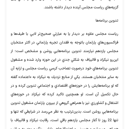
گزينه‌هاي رياست مجلس آينده ديدار داشته باشند.
تدوين برنامه‌ها
رياست مجلس علاوه بر ديدار يا به ‌عبارتي صحيح‌تر لابي با طيف‌ها و
فراكسيون‌هاي پارلمان باتوجه به فقدان تجربه پارلماني در اكثر منتخبان
مجلس يازدهم نيازمند تدوين برنامه‌هايي روشن و مشخص است؛ از
اين‌رو نيكزاد و قاليباف به شكلي جدي در اين حوزه وارد شده و مشغول
تدوين برنامه‌هاي خود درصورت تصاحب كرسي رياست مجلس و ارايه آن
به ساير منتخبان هستند. يكي از منابع نزديك به نيكزاد به «اعتماد» گفته
كه او برنامه‌هايش را در حوزه‌هاي اقتصادي و اجتماعي تدوين كرده و در
حال تكميل آن است. او همچنين تاكيد كرده كه نيكزاد در حوزه‌هاي
اشتغال و كشاورزي نيز با همراهي گروهي از بيرون پارلمان مشغول تدوين
برنامه‌هايي روشن است. بدين‌ترتيب به نظر مي‌رسد در شرايطي كه تنها و
تنها 22 روز تا آغاز مجلس يازدهم باقي است، رقابت نيكزاد و قاليباف با