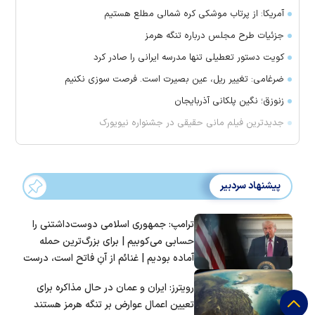
آمریکا: از پرتاب موشکی کره شمالی مطلع هستیم
جزئیات طرح مجلس درباره تنگه هرمز
کویت دستور تعطیلی تنها مدرسه ایرانی را صادر کرد
ضرغامی: تغییر ریل، عین بصیرت است. فرصت سوزی نکنیم
زنوزق؛ نگین پلکانی آذربایجان
جدیدترین فیلم مانی حقیقی در جشنواره نیویورک
پیشنهاد سردبیر
ترامپ: جمهوری اسلامی دوست‌داشتنی را
حسابی می‌کوبیم | برای بزرگ‌ترین حمله
آماده بودیم | غنائم از آنِ فاتح است، درست
است؟
رویترز: ایران و عمان در حال مذاکره برای
تعیین اعمال عوارض بر تنگه هرمز هستند