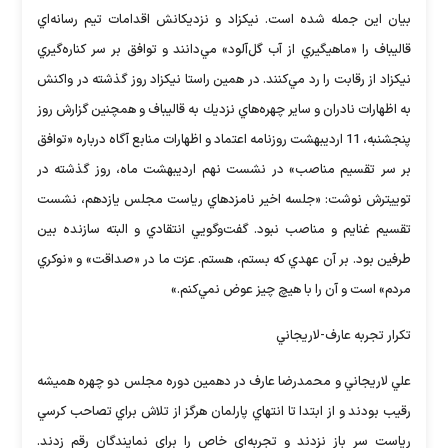
بيان اين جمله شده است. نيكزاد و نزديكانش اقدامات تيم رسانه‌اي
قاليباف را «ماهيگيري از آب گل‌آلود» مي‌دانند و توافق بر سر كناره‌گيري
نيكزاد از رقابت را رد مي‌كنند. در همين راستا نيكزاد روز گذشته در واكنش
به اظهارات نادران و ساير چهره‌هاي نزديك به قاليباف و همچنين گزارش روز
پنجشنبه، 11 ارديبهشت‌ روزنامه اعتماد و اظهارات منابع آگاه درباره «توافق
بر سر تقسيم مناصب» در نشست نهم ارديبهشت‌ ماه، روز گذشته در
توييترش نوشت: «جلسه اخير نامزدهاي رياست مجلس يازدهم، نشست
تقسيم غنايم و مناصب نبود. گفت‌وگويي انتقادي و البته سازنده بين
طرفين بود. بر آن عهدي كه بستم، هستم. عزت ما در «صداقت» و «نوكري
مردم» است و آن را با هيچ ‌چيز عوض نمي‌كنم.»
تكرار تجربه عارف-لاريجاني
علي لاريجاني و محمدرضا عارف در دهمين دوره مجلس دو چهره هميشه
‌رقيب بودند و از ابتدا تا انتهاي پارلمان هرگز از تلاش براي تصاحب كرسي
رياست سر باز نزدند و تجربه‌اي خاص را براي نمايندگان رقم زدند.