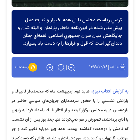
كرسي رياست مجلس با آن همه اختيار و قدرت عمل
پيش‌بيني شده در آيين‌نامه داخلي پارلمان و البته شأن و
جايگاهش ميان سران جمهوري اسلامي، لقمه‌اي چنان
دندان‌گير است كه قول و قرارها را به دست باد بسپارد.
۱۳۹۹/۰۲/۱۶
۰۸:۱۰
پسندها:
۰
به گزارش آفتاب نیوز،
شايد نهم ارديبهشت ‌ماه كه محمدباقر قاليباف و
يارانش نشستي را با حضور سردمداران جريان‌هاي سياسي حاضر در
يازدهمين دوره مجلس برگزار كردند و از افطار تا يك بامداد فردا به رايزني
با آنان پرداختند، تصورش را هم نمي‌كردند تنها چند روز پس از آن نشست
كه نامش را «وحدت» گذاشته بودند، همه ‌چيز دوباره تغيير كند و جز
مرتضي آقاتهراني و كانديداي موردحمايتش، عليرضا زاكاني كه دست‌كم تا