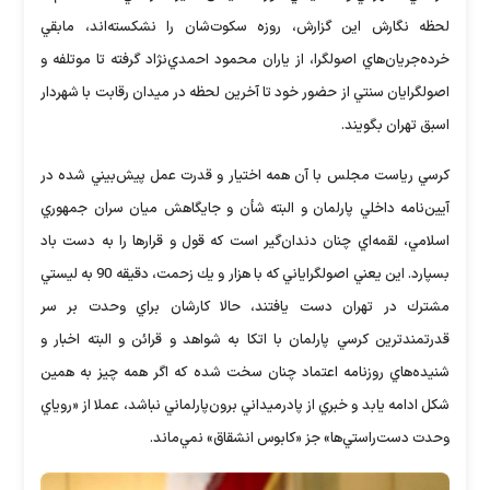
لحظه نگارش اين گزارش، روزه سكوت‌شان را نشكسته‌اند، مابقي
خرده‌جريان‌هاي اصولگرا، از ياران محمود احمدي‌نژاد گرفته تا موتلفه و
اصولگرايان سنتي از حضور خود تا آخرين لحظه در ميدان رقابت با شهردار
اسبق تهران بگويند.
كرسي رياست مجلس با آن همه اختيار و قدرت عمل پيش‌بيني شده در
آيين‌نامه داخلي پارلمان و البته شأن و جايگاهش ميان سران جمهوري
اسلامي، لقمه‌اي چنان دندان‌گير است كه قول و قرارها را به دست باد
بسپارد. اين يعني اصولگراياني كه با هزار و يك زحمت، دقيقه 90 به ليستي
مشترك در تهران دست يافتند، حالا كارشان براي وحدت بر سر
قدرتمندترين كرسي پارلمان با اتكا به شواهد و قرائن و البته اخبار و
شنيده‌هاي روزنامه اعتماد چنان سخت شده كه اگر همه ‌چيز به همين
شكل ادامه يابد و خبري از پادرميداني برون‌پارلماني نباشد، عملا از «روياي
وحدت دست‌راستي‌ها» جز «كابوس انشقاق» نمي‌ماند.