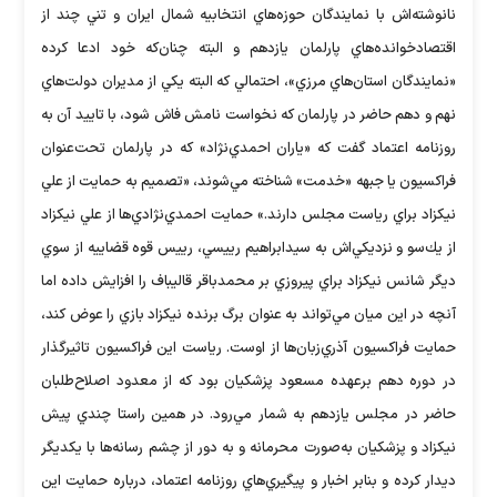
نانوشته‌اش با نمايندگان حوزه‌هاي انتخابيه شمال ايران و تني چند از
اقتصادخوانده‌هاي پارلمان يازدهم و البته چنان‌كه خود ادعا كرده
«نمايندگان استان‌هاي مرزي»، احتمالي كه البته يكي از مديران دولت‌هاي
نهم و دهم حاضر در پارلمان كه نخواست نامش فاش شود، با تاييد آن به
روزنامه اعتماد گفت كه «ياران احمدي‌نژاد» كه در پارلمان تحت‌عنوان
فراكسيون يا جبهه «خدمت» شناخته مي‌شوند، «تصميم به حمايت از علي
نيكزاد براي رياست مجلس دارند.» حمايت احمدي‌نژادي‌ها از علي نيكزاد
از يك‌سو و نزديكي‌اش به سيدابراهيم رييسي، رييس قوه قضاييه از سوي
ديگر شانس نيكزاد براي پيروزي بر محمدباقر قاليباف را افزايش داده اما
آنچه در اين ميان مي‌تواند به عنوان برگ برنده نيكزاد بازي را عوض كند،
حمايت فراكسيون آذري‌زبان‌ها از اوست. رياست اين فراكسيون تاثيرگذار
در دوره دهم برعهده مسعود پزشكيان بود كه از معدود اصلاح‌طلبان
حاضر در مجلس يازدهم به شمار مي‌رود. در همين راستا چندي پيش
نيكزاد و پزشكيان به‌صورت محرمانه و به دور از چشم رسانه‌ها با يكديگر
ديدار كرده و بنابر اخبار و پيگيري‌هاي روزنامه اعتماد، درباره حمايت اين