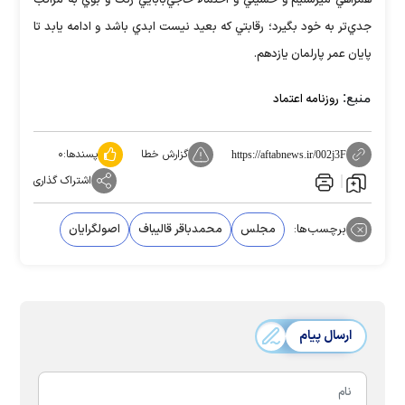
همراهي ميرسليم و حسيني و احتمالا حاجي‌بابايي رنگ و بوي به مراتب
جدي‌تر به خود بگيرد؛ رقابتي كه بعيد نيست ابدي باشد و ادامه يابد تا
پايان عمر پارلمان يازدهم.
منبع:
روزنامه اعتماد
گزارش خطا
پسندها:
۰
https://aftabnews.ir/002j3F
اشتراک گذاری
برچسب‌ها:
مجلس
محمدباقر قالیباف
اصولگرایان
ارسال پیام