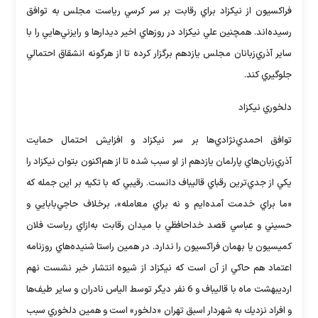
فراكسيون از نيكزاد براي رقابت بر سر كرسي رياست مجلس به توافق
رسيده‌اند. همچنين علي نيكزاد در روزهاي اخير ديدارها و رايزني‌هايي را با
ساير آذري‌زبانان مجلس يازدهم برگزار كرده تا از هرگونه انشقاق احتمالي
جلوگيري كند.
دلخوري نيكزاد
توافق احمدي‌نژادي‌ها بر سر نيكزاد و افزايش احتمال حمايت
آذري‌زبان‌هاي پارلمان يازدهم از او سبب شده تا از هم‌اكنون بتوان نيكزاد را
يكي از جدي‌ترين رقباي قاليباف دانست. رقيبي كه با تكيه بر اين جمله كه
«ما براي خدمت آمده‌ايم و نه براي معامله»، برخلاف حاجي‌بابايي و
حسيني و عباسي قصد خداحافظي با ميدان رقابت به‌ازاي رياست فلان
كميسيون يا بهمان فراكسيون را ندارد. در همين راستا شنيده‌هاي روزنامه
اعتماد هم حاكي از آن است كه نيكزاد از شيوه انتشار خبر نشست نهم
ارديبهشت‌ ماه با قاليباف و 6 نفر ديگر توسط الياس نادران و ساير طيف‌ها
و افراد نزديك به شهردار اسبق تهران «دلخور» است و همين دلخوري سبب