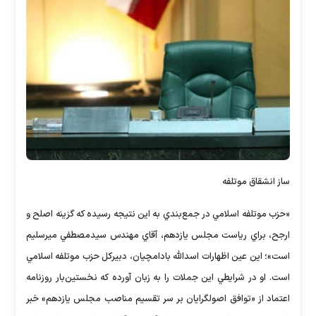
ساز انشقاق موتلفه
«حزب موتلفه اسلامي در جمع‌بندي به اين نتيجه رسيده كه گزينه اصلح و
ارجح، براي رياست مجلس يازدهم، آقاي مهندس سيدمصطفي ميرسليم
است»؛ اين عين اظهارات اسدالله بادامچيان، دبيركل حزب موتلفه اسلامي
است. او در شرايطي اين جملات را به زبان آورده كه نخستين‌بار روزنامه
اعتماد از «توافق اصولگرايان بر سر تقسيم مناصب مجلس يازدهم» خبر