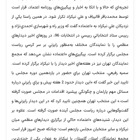
تجربه‌اي كه حالا و با اتكا به اخبار و پيگيري‌هاي روزنامه اعتماد، قرار است
توسط محمدباقر قاليباف و علي نيكزاد تكرار شود. در همين راستا يكي از
نزديكان علي نيكزاد به «اعتماد» گفت كه وزير راه و شهرسازي احمدي‌نژاد و
رييس ستاد انتخاباتي رييسي در انتخابات 96، در روزهاي اخير ديدارهاي
منظمي را با نمايندگان مختلف به‌منظور رايزني بر سر كرسي رياست
مجلس برگزار كرده است. پيگيري‌هاي «اعتماد» نشان مي‌دهد كه مجمع
نمايندگان تهران نيز در هفته‌هاي اخير ديدار را با نيكزاد برگزار كرده است.
سميه رفيعي، منتخب تهران براي حضور در يازدهمين دوره مجلس با
تاييد اين خبر گفت كه «اين ديدار حدود 2 هفته پيش و براي رايزني درباره
مسائل مهم پارلمان و چگونگي پيشبرد اقدامات در مجلس صورت گرفته
است.» اين منتخب تهران همچنين تاييد كرد كه در اين ديدار رايزني‌ها و
گفت‌وگوهايي درباره رياست مجلس آينده صورت گرفته است. علاوه بر
اين ديدار، شنيده‌هاي «اعتماد» حاكي از برگزاري ديدارهاي منظمي ميان
نيكزاد و ساير منتخبان مجلس يازدهم است؛ چنانكه صبح امروز قرار است
مجمع نمايندگان استان گلستان با نيكزاد به عنوان يكي از جدي‌ترين