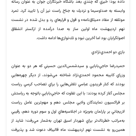
داده بود؛ خبري كه چندي بعد باشگاه خبرنگاران جوان به عنوان رسانه
وابسته به صداوسيما و نزديك به جناح راست نيز آن را تاييد كرد. تمرد
موتلفه از مفاد «ميثاق‌نامه» و قول و قرارهاي رد و بدل شده در نشست
نهم ارديبهشت ‌ماه اولين ساز به صدا درآمده از اركستر انشقاق
اصولگرايان بود اما آخرين نبود و تك‌نوازي‌ها ادامه داشت.
بازي دو احمدي‌نژادي
حميدرضا حاجي‌بابايي و سيدشمس‌الدين حسيني كه هر دو به عنوان
وزراي كابينه محمود احمدي‌نژاد شناخته مي‌شوند، از ديگر چهره‌هايي
بودند كه كنار فريدون عباسي تلاش‌هايي را براي تصاحب كرسي رياست
مجلس آغاز كرده بودند؛ با اين تفاوت كه حاجي‌بابايي باتوجه به رياستش
بر فراكسيون نمايندگان ولايي مجلس دهم و مهم‌ترين عامل رياست
لاريجاني بر پارلمان به‌وي‍‍ژه در اجلاسيه‌هاي اول و سوم دوره دهم، رقيبي
به‌مراتب خطرناك‌تر براي شهردار اسبق تهران به‌شمار مي‌رفت؛ شايد از
همين‌رو به نشست نهم ارديبهشت ‌ماه قاليباف دعوت شد و پذيرفت