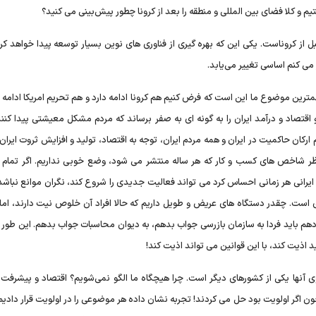
 و کلا فضای بین المللی و منطقه را بعد از کرونا چطور پیش‌بینی می کنید؟
ل از کروناست. یکی این که بهره گیری از فناوری های نوین بسیار توسعه پیدا خواهد کر
می کنم اساسی تغییر می‌یابد.
رین موضوع ما این است که فرض کنیم هم کرونا ادامه دارد و هم تحریم امریکا ادامه د
اقتصاد و درآمد ایران را به گونه ای به صفر برساند که مردم مشکل معیشتی پیدا کنند
 ارکان حاکمیت در ایران و همه مردم ایران، توجه به اقتصاد، تولید و افزایش ثروت ایران
 از نظر شاخص های کسب و کار که هر ساله منتشر می شود، وضع خوبی نداریم. اگر تمام
ایرانی هر زمانی احساس کرد می تواند فعالیت جدیدی را شروع کند، نگران موانع نباشد 
ی است. چقدر دستگاه های عریض و طویل داریم که حالا افراد آن خلوص نیت دارند، اما 
 دهم باید فردا به سازمان بازرسی جواب بدهم، به دیوان محاسبات جواب بدهم. این طور
د اذیت کند، با این قوانین می تواند اذیت کند!
وی آنها یکی از کشورهای دیگر است. چرا هیچگاه ما الگو نمی‌شویم؟ اقتصاد و پیشرفت 
اگر اولویت بود حل می کردند! تجربه نشان داده هر موضوعی را در اولویت قرار دادیم