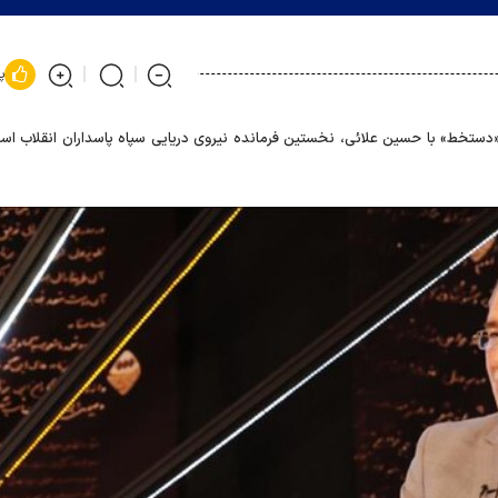
پ
«دستخط» با حسین علائی، نخستین فرمانده نیروی دریایی سپاه پاسداران انقلاب اسل