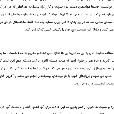
ی می توانستیم صدها هواپیمای دست دوم بیاوریم و کار را راه بیندازیم. همانطور که من در آ
بودم ظرف مدت محدودی این کار را کردم، با این که ابتدا وقتی من وارد شدم تحریم بود. در این ایام ۱۶ فروند بوئینگ، ایرباس و فوکر وارد هو
، به شرکتی تبدیل شد که در پروازهای داخلی ایران شماره یک شد؛ البته ساختارهای دولتی 
سی کنند و دنبال این هستند مچ افراد را بگیرند، کسی کمک نمی کند.
نطقه ندارند. الان با این که امریکایی ها اجازه نمی دهند و تحریم ها مانع هست، اما بس
ی گیرند و حالا غیر از حقوق اینها که شاید مسئله ثانوی باشد، مسئله مهم این است که
لی است و پرواز زیادی نیست، خلبان حس می کند در شرایط متنوع و مختلفی که می توا
لمللی می شود و پروازهای خوب با هواپیماهای پیشرفته‌تر انجام می دهد. با آخرین فنا
 حساب اینچنینی دارد و می رود.
 نسبت به خیلی از کشورهایی که این حادثه برای آنها اتفاق افتاد و از دست آنها در ر