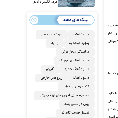
هرمز تغییر دادیم
لینک های مفید
هوایی و
 از نظر
دانلود اهنگ
خرید بیت کوین
شورهای
پنجره دوجداره
راز بقا
نمایندگی مجاز بوش
دانلود آهنگ رز‌ موزیک
دانلود آهنگ جدید
آلپاری
یر خطوط
دانلود اهنگ
رزرو هتل خارجی
نکسو رمزارزی نوآور
ط دارد.
مسموم سازی آدرس های ارز دیجیتال
لی های
ریپل در مسیر رشد
اهند از
تحلیل قیمت کاردانو
یم قدری