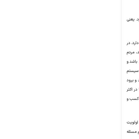
د. یعنی
ارد. در
، مردم
 باشد و
 سیستم
و برود
در اکثر
 کسب و
اولویت
 مسئله