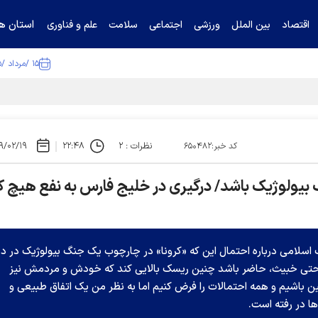
استان ها
اقتصاد
بین الملل
ورزشی
اجتماعی
سلامت
علم و فناوری
۱۵ /مرداد /۱۴۰۵
نظرات : ۲
۲۲:۴۸
۹/۰۲/۱۹
کد خبر:۶۵۰۴۸۲
گ بیولوژیک باشد/ درگیری در خلیج فارس به نفع هیچ
 اسلامی درباره احتمال این که «کرونا» در چارچوب یک جنگ بیولوژیک در دن
 حتی خبیث، حاضر باشد چنین ریسک بالایی کند که خودش و مردمش نیز
 باشیم و همه احتمالات را فرض کنیم اما به نظر من یک اتفاق طبیعی و
ا در رفته است.