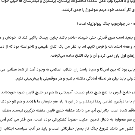
 و با انگیزه وارد عمل شدند؛ مخصوصاً پزشکان، پرستاران و بیمارستان ها خیلی خوب وا
ی کار آمدند. خود مردم موضوع را جدی گرفتند.
ده - در چهارچوب جنگ بیولوژیک است؟
ه و بعید است هیچ قدرتی حتی خبیث، حاضر باشد چنین ریسک بالایی کند که خودش و
و همه احتمالات را فرض کنیم. اما به نظر من یک اتفاق طبیعی و ناخواسته بود که از د
ای اول باور نمی کرد و آن را یک اتفاق ساده می‌گرفت.
 بود که بین امریکا و سپاه پاسداران انقلاب اسلامی به وجود آمد. از شما مطلبی می 
 ولی باید برای هر لحظه آمادگی داشته باشیم و هر موقعیتی را پیش‌بینی کنیم.
ر خلیج فارس به نفع هیچ کدام نیست. آمریکایی ها هم در خلیج فارس ضربه خورده‌اند و
ما ضربه زدند. در زمان جنگ و سال های آخر جنگ امریکایی ها ۹ بار با ما درگیری نظامی پیدا کردند ولی در این ۹ بار، هم ناوهای ما را زدن
اقط شده است. بنابراین آنها می دانند منطقه خلیج فارس منطقه درگیری نیست. منطقه 
ان هم همواره به دنبال تامین امنیت خطوط کشتیرانی بوده است. من فکر می کنم آمریک
کشور می دانند شروع جنگ کار بسیار خطرناکی است و باید در آنجا سیاست اجتناب از 