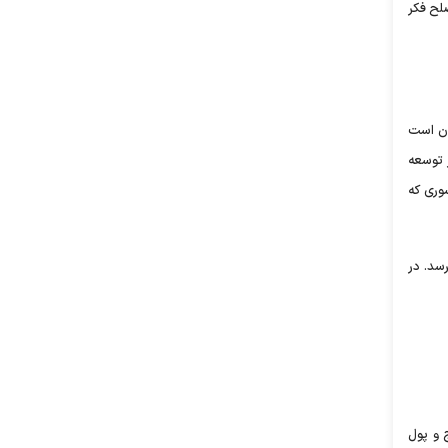
صلح فکر
ان است
 توسعه
شوری که
برسد. در
 و پول