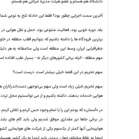
دانشگاه هم هستم و عضو هیئت مدیره شرکتی هم هستم.
آخرین سمت اجرایی چطور بود؟ فقط این حادثه تلخ به نوعی شما ر
بله، دوره خوبی بود، فعالیت متنوعی بود. حمل و نقل هوایی در ا
برترین فرودگاه ها را داشته باشیم که بتوانیم قطب منطقه در خاورم
جغرافیایی ایران، وسط این منطقه است ولی متاسفانه به هر دلی
مهم منطقه - البته برخی کشورهای دیگر نه - بسیار عقب افتاده اس
سهم تحریم در این قصه خیلی بیشتر است. درست است؟
سهم تحریم خیلی زیاد است ولی سهم بی‌توجهی دست‌اندرکاران هم ک
هوایی خدمات بدهند، داشته باشیم و از می توانستیم محل تردد ه
در «آسمان» که بودم این را با تمام وجود حس کردم و تلاش کردم در 
در برخی جاها نیز مقداری موفق شدیم ولی باید گام های بلند
هواپیمایی آنها کمتر از یک‌سوم یکی از شرکت های هوایمایی کشور
اینجا به نقاط مختلف جهان بروند، باید ابتدا به یک کشور همسایه ب