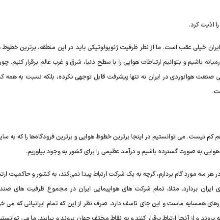
ا اذیت کرد.
یران خیلی عقب است. ما از نظر ظرفیت ژئوپولوتیکی باید در این منطقه، برترین خطوط 
یانه باشیم و بتوانیم ارتباطات هوایی را با سطح دنیا، شرق و غرب عالم برقرار کنیم. چون
لی صنعت هوانوردی در ایران نه تنها پیشرفت قابل توجهی نکرده، بلکه نسبت به همه ک
ت.
م نیست. می توانستیم در اینجا برترین خطوط هوایی و برترین فرودگاه‌ها را که به سا
وایی به صورت گسترده باشیم و درآمد عظیمی را برای کشور به وجود بیاوریم.
هر سه مورد گام بردارم، گرچه به یک شرکت ارتباط پیدا نمی‌کند، به کشور و حاکمیت ارتبا
ی ایران بردارد. مثلا، تمام شرکت های هواپیمایی ایران در مجموع ظرفیت های صند
های همسایه ماست و این جای تاسف دارد. صرف نظر از این که تمام ایرانیانی که می خو
روند و از آنجا ارتباط برقرار کنند و به نقاط مختف جهان بروند و بیایند. ما می توانست