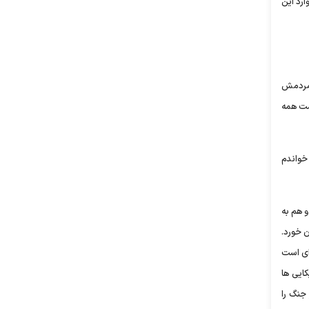
رد این
 مردمش
ست همه
خواندم
 هم به
د و هم ناو خودشان خورد.
ای است
ایی ها
جنگ را