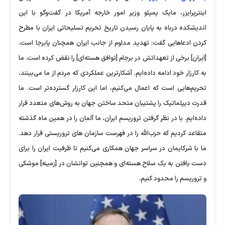
اینترپرایزر، مایک پمپئو وزیر امور خارجه آمریکا در گفت‌وگو با این
اندیشکده درباه به پایان رسیدن تاریخ تحریم تسلیحاتی ایران با مطرح
کردن ادعاهایی گفت: تهدید مداوم از جانب ایران همچنان پابرجا است.
[ایران] برخی از تعهداتش در برجام [توافق هسته‌ای] را نقض کرده است. ما
به کارزار خود ادامه داده‌ایم. آشکارترین عملکردی که مردم از ما می‌بینند،
تحریم‌هایی است که اعمال می‌کنیم، اما این کارزار گسترده‌تر است. ما
قدرت دیپلماتیک را پشتیبان متحد ساختن جهان به روش‌های متعدد قرار
داده‌ایم. با در نظر گرفتن تروریسم ایران، ما آلمان‌ را در همین ماه گذشته
متقاعد کردیم که حزب‌الله را در فهرست سازمان های تروریستی قرار دهد.
ما با شرکایمان در سراسر جهان همکاری می‌کنیم تا ظرفیت ایران را برای
دست یافتن به یک سلاح هسته‌ای و همچنین توانشان در [زمینه] موشکی
و تروریسم را محدود کنیم.