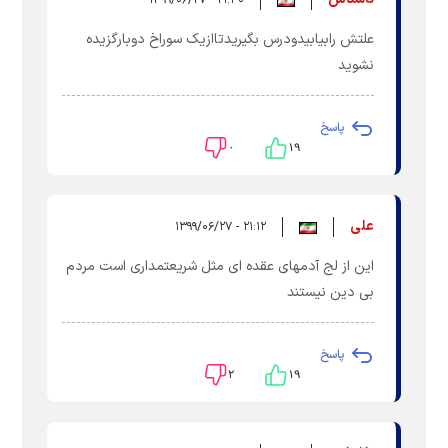
علتش رابیابیدودرس بگیریدتاازیک سوراخ دوبارگزیده
نشوید
پاسخ
۰
۱۹
علی
۲۱:۱۲ - ۱۳۹۹/۰۶/۲۷
این از لج آدمهای عقده ای مثل شریعتمداری است مردم
بی دین نیستند
پاسخ
۲
۱۹