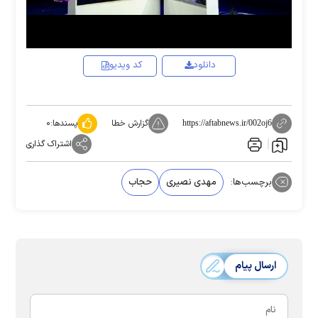
دانلود
کد ویدیو
گزارش خطا
پسندها:
۰
https://aftabnews.ir/002oj6
اشتراک گذاری
برچسب‌ها:
مهدی نصیری
حجاب
ارسال پیام