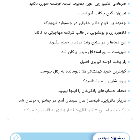
ضرغامی: تغییر ریل، عین بصیرت است. فرصت سوزی نکنیم
زنوزق؛ نگین پلکانی آذربایجان
جدیدترین فیلم مانی حقیقی در جشنواره نیویورک
کلاهبرداری و پولشویی در قالب شرکت مهاجرتی به کانادا
این درد‌ها را در سنین رشد کودکان جدی بگیرید
سرپرست سابق استقلال مربی پیکان شد
راز پخت کوفته تبریزی اصیل
گرانترین خرید کهکشانی‌ها؛ دیومانده به رئال پیوست
پرویز شاپور را می‌شناسید؟
تعداد حساب‌های بانکی‌تان را اینجا ببینید
بازیگر مالزیایی، فیلمساز سال سینمای آسیا در جشنواره بوسان شد
ترکیب انجام این ۳ کار با قهوه فشار زیادی به قلب وارد می‌کند
پیشنهاد سردبیر