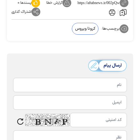
گزارش خطا
پسندها:
۰
https://aftabnews.ir/002pQw
اشتراک گذاری
برچسب‌ها:
کرونا ویروس
ارسال پیام