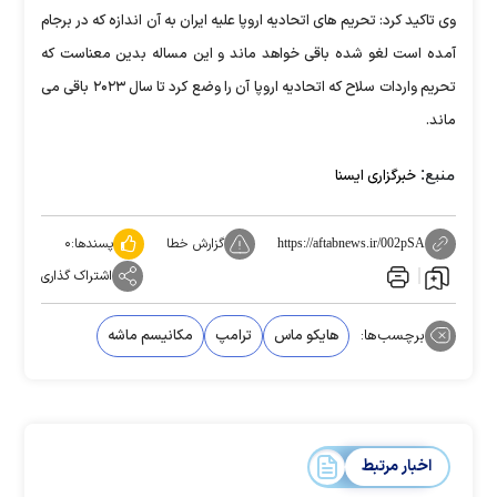
وی تاکید کرد: تحریم های اتحادیه اروپا علیه ایران به آن اندازه که در برجام
آمده است لغو شده باقی خواهد ماند و این مساله بدین معناست که
تحریم واردات سلاح که اتحادیه اروپا آن را وضع کرد تا سال ۲۰۲۳ باقی می
ماند.
منبع:
خبرگزاری ایسنا
گزارش خطا
پسندها:
۰
https://aftabnews.ir/002pSA
اشتراک گذاری
برچسب‌ها:
هایکو ماس
ترامپ
مکانیسم ماشه
اخبار مرتبط