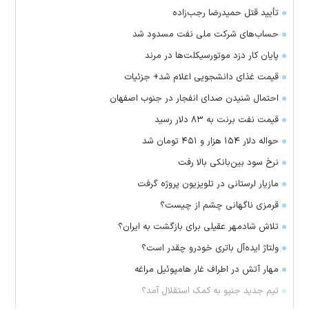
تأیید قتل حمیدرضا رجب‌زاده
حساب‌های شرکت ملی نفت مسدود شد
پایان کار دزد موتورسیکلت‌ها در مرند
قیمت غذای دانشجویی اعلام شد+ جزئیات
احتمال شنیدن صدای انفجار در جنوب اصفهان
قیمت نفت برنت به ۸۳ دلار رسید
حواله دلار ۱۵۴ هزار و ۴۵۱ تومان شد
نرخ سود بین‌بانکی بالا رفت
مازیار لرستانی در تلویزیون پروژه گرفت
قرمزی ناگهانی چشم از چیست؟
تلاش شادمهر عقیلی برای بازگشت به ایران؟
ولتاژ ایده‌آل باتری خودرو چقدر است؟
مهار آتش در اطراف غار هامپوئیل مراغه
تیم جدید جنپو به کمک استقلال آمد؟