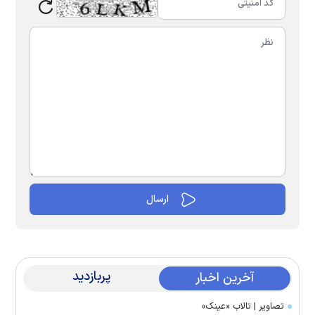
پربازدید
آخرین اخبار
تصاویر | تالاب «عینک»