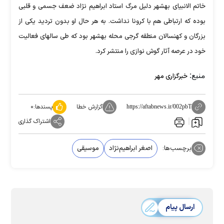
خاتم الانبیای بهشهر دلیل مرگ استاد ابراهیم نژاد ضعف جسمی و قلبی
بوده که ارتباطی هم با کرونا نداشت. به هر حال او بدون تردید یکی از
بزرگان و کهنسالان منطقه گرجی محله بهشهر بود که طی سالهای فعالیت
خود در عرصه آثار گوش نوازی را منتشر کرد.
منبع:
خبرگزاری مهر
گزارش خطا
پسندها:
۰
https://aftabnews.ir/002pbT
اشتراک گذاری
برچسب‌ها:
اصغر ابراهیم‌نژاد
موسیقی
ارسال پیام