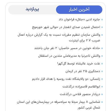
پربازدید
آخرین اخبار
جایزه ادبی «جلال» فراخوان داد
احتمال شنیدن صدای انفجار در حوالی شهر خورموج
واکنش سازمان تنظیم مقررات نسبت به یک گزارش درباره اعمال
ضریب ۲.۷ برای اینترنت
حادثه خونین در مسیر خاصبان؛ ۲ نفر جان باختند
واکنش تاجرنیا به مدیرعاملی متدین در استقلال
علت خرید عالیشاه توسط گل‌گهر!
دستگیری ۲۵ نفر در کرمان
زلنسکی: دو پالایشگاه نفت روسیه را هدف قرار دادیم
ابوالقاسم قاسم‌زاده درگذشت
دریادار منصور فلاحی درگذشت
شناسایی ۸ بیمار مبتلا به سیاه‌سرفه در بیمارستان‌های این استان
شمال غربی کشور