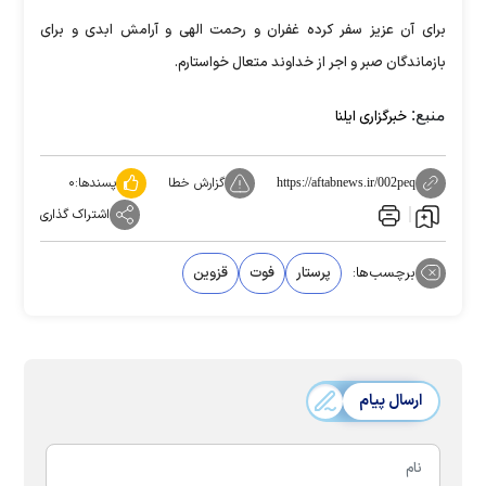
برای آن عزیز سفر کرده غفران و رحمت الهی و آرامش ابدی و برای
بازماندگان صبر و اجر از خداوند متعال خواستارم.
منبع:
خبرگزاری ایلنا
گزارش خطا
پسندها:
۰
https://aftabnews.ir/002peq
اشتراک گذاری
برچسب‌ها:
پرستار
فوت
قزوین
ارسال پیام