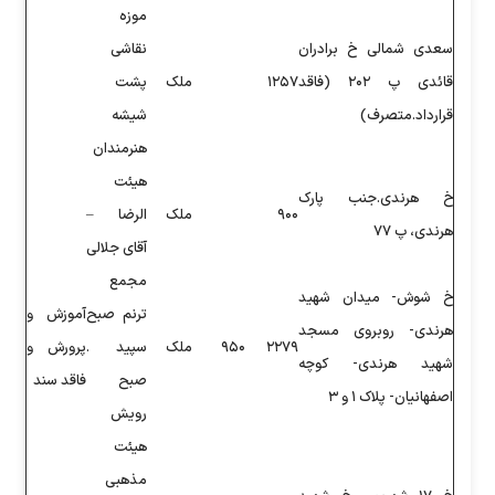
موزه
نقاشی
۱
ملک
پشت
شیشه
هنرمندان
هیئت
ملک
الرضا –
آقای جلالی
مجمع
ترنم صبح
آموزش و
۲
۹۵۰
ملک
سپید .
پرورش و
صبح
فاقد سند
رویش
هیئت
مذهبی