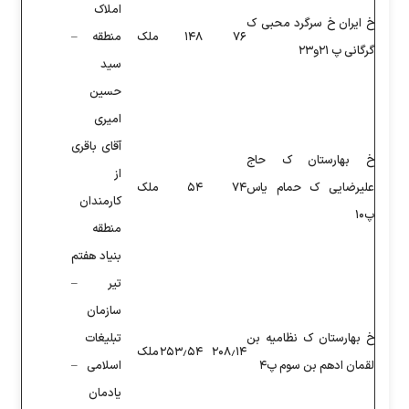
املاک
۱۴۸
ملک
منطقه –
سید
حسین
امیری
آقای باقری
از
۵۴
ملک
کارمندان
منطقه
بنیاد هفتم
تیر –
سازمان
تبلیغات
۲۰۸
۲۵۳٫۵۴
ملک
اسلامی –
یادمان