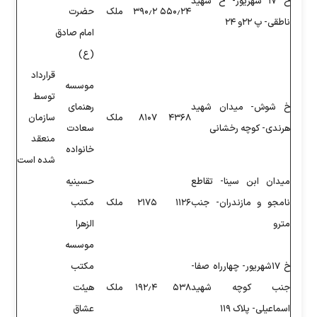
۵۵۰
۳۹۰٫۲
ملک
حضرت
امام صادق
(ع)
قرارداد
موسسه
توسط
رهنمای
۴
۸۱۰۷
ملک
سازمان
سعادت
منعقد
خانواده
شده است
حسینیه
۲۱۷۵
ملک
مکتب
الزهرا
موسسه
مکتب
۱۹۲٫۴
ملک
هیئت
عشاق