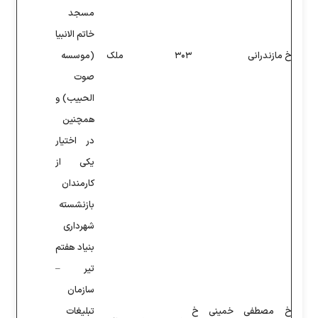
مسجد
خاتم الانبیا
ملک
(موسسه
صوت
الحبیب) و
همچنین
در اختیار
یکی از
کارمندان
بازنشسته
شهرداری
بنیاد هفتم
تیر –
سازمان
تبلیغات