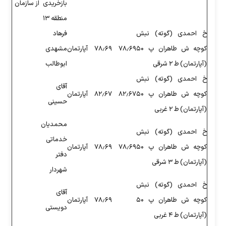
بازخریدی
از سازمان
منطقه ۱۳
فرهاد
۷۸
۷۸٫۶۹
آپارتمان
مشهدی
ابوطالب
آقای
۸۲
۸۲٫۶۷
آپارتمان
حسینی
محمدیان
خدماتی
۷۸
۷۸٫۶۹
آپارتمان
دفتر
شهردار
آقای
۷۸٫۶۹
آپارتمان
دویستی