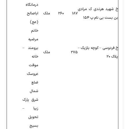
درمانگاه
۲۶۰
ملک
اباصالح
(عج)
خانم
مرضیه
برومند –
ملک
خانه
موقت
عروسک
ضلع
شمال
شرق پارک
زیبا –
تحویل
بسیج