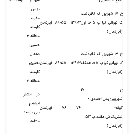
شهداء
توافقنامه
بهمن
مقرب –
۱۳
۸۹٫۵۵
آپارتمان
کارمند
منطقه ۱۳
حسین
دهقان
۱۳
۸۹٫۵۵
آپارتمان
نصیری –
کارمند
منطقه ۱۳
در اختیار
ابراهیم
۷۶
آپارتمان
نبی کارمند
منطقه