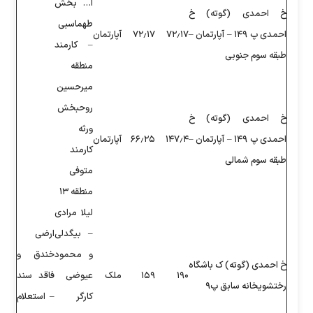
ا… بخش
طهماسبی
۷۲
۷۲٫۱۷
آپارتمان
– کارمند
منطقه
میرحسین
روحبخش
ورثه
۱۴
۶۶٫۲۵
آپارتمان
کارمند
متوفی
منطقه ۱۳
لیلا مرادی
– بیگدلی
ارضی
و محمود
خندق و
۱۵۹
ملک
عیوضی
فاقد سند
کارگر
– استعلام