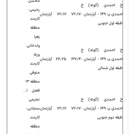
محسن
رحیمی-
۷۲
۷۲٫۱۷
آپارتمان
کارمند
منطقه
زهرا
ولدخانی
ورثه
۱۴
۶۶٫۲۵
آپارتمان
کارمند
متوفی
منطقه ۱۳
فضل ا…
نجیمی
۷۲
۷۲٫۱۷
آپارتمان
سنجابی-
کارمند
منطقه