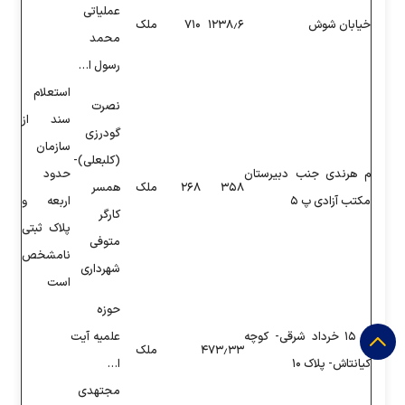
عملیاتی
۱۲۳
۷۱۰
ملک
محمد
رسول ا…
استعلام
نصرت
سند از
گودرزی
سازمان
(کلبعلی)-
حدود
۲۶۸
ملک
همسر
اربعه و
کارگر
پلاک ثبتی
متوفی
نامشخص
شهرداری
است
حوزه
علمیه آیت
۴۷۳
ملک
ا…
مجتهدی