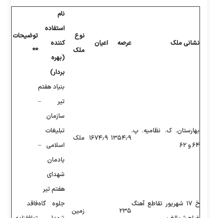
نام
استفاده
نوع
توضیحات
ه
اعیان
کننده
ملک
**
(بهره
بردار)
بنیاد هفتم
تیر –
سازمان
تبلیغات
۱۳۵
۱۶۷۴٫۹
ملک
اسلامی –
یادمان
شهدای
هفتم تیر
جلوه گاه
فاقد
زمین