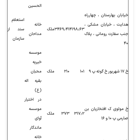
الحسین
استعلام
خانه
۴۱۹۸
۳۴۶۹٫۴۱
ملک
سند از
مداحان
سازمان
موسسه
خیریه
۲۱۰
ملک
محبان
بقیه اله
(ع)
در اختیار
موسسه
۳۱
۳۷۳
ملک
آوای
ماندگار
خانه