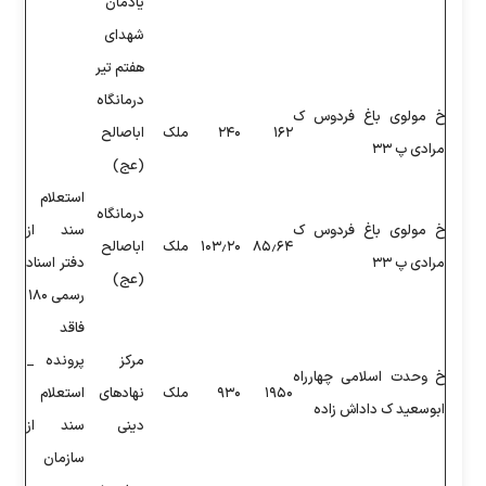
یادمان
شهدای
هفتم تیر
درمانگاه
۲۴۰
ملک
اباصالح
(عج)
استعلام
درمانگاه
سند از
۸۵
۱۰۳٫۲۰
ملک
اباصالح
دفتر اسناد
(عج)
رسمی ۱۸۰
فاقد
مرکز
پرونده _
۱
۹۳۰
ملک
نهادهای
استعلام
دینی
سند از
سازمان