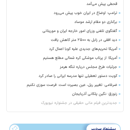
قحطی پیش می‌آمد
ترامپ: اوضاع در ایران خوب پیش می‌رود
برکناری دو مقام ارشد موساد
گفتگوی تلفنی وزرای امور خارجه ایران و موریتانی
دید افقی در زابل به ۲۵۰۰ متر کاهش یافت
آمریکا تحریم‌های جدیدی علیه کوبا اعمال کرد
آمریکا: از پرتاب موشکی کره شمالی مطلع هستیم
جزئیات طرح مجلس درباره تنگه هرمز
کویت دستور تعطیلی تنها مدرسه ایرانی را صادر کرد
ضرغامی: تغییر ریل، عین بصیرت است. فرصت سوزی نکنیم
زنوزق؛ نگین پلکانی آذربایجان
جدیدترین فیلم مانی حقیقی در جشنواره نیویورک
پیشنهاد سردبیر