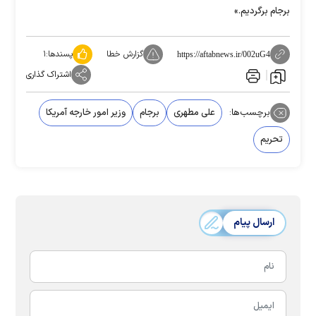
برجام برگردیم.»
گزارش خطا
پسندها:
۱
https://aftabnews.ir/002uG4
اشتراک گذاری
برچسب‌ها:
علی مطهری
برجام
وزیر امور خارجه آمریکا
تحریم
ارسال پیام