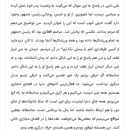
علی دایی در پاسخ به این سوال که می‌گوید به وصیت پدر خود عمل کرده
و سیاسی نیست اما تصویری از او و حسن روحانی،‌رئیس جمهور وجود
دارد گفت: خیلی خوب است که این را عنوان کردید. من توضیح می‌دهم
که مردم بدانند. عکسی که پخش شد، مراسم افطاری بود که رئیس جمهور
به تمام ورزشکارها داده بود و همه ورزشکارها آنجا بودند. تا الان دیده‌اید
از کسی طرفداری کنم یا پستی بگذارم؟ در آن مراسم، ایشان به من ابراز
لطف کرد و من هم پاسخ او را به این شکل دادم. نه زمان انتخابات بود و نه
چیز دیگر. ایشان ابراز لطف کردند و من هم پاسخ او را به این شکل دادم.
متاسفانه اگر حرفی بزنیم یک جور تفسیر می‌کنند و حرفی نزنیم مدل
دیگری برداشت می‌شود. ما فعال‌ترین آدم‌های دنیا در فضای مجازی
هستیم. همه چیز درست می‌کنیم و هر کاری می‌کنیم و متاسفانه به راه کج
می‌رویم. همه جای دنیا اینترنت برای این است که مثلا خانواده‌ها از جای
دور با هم ارتباط داشته باشند اما مال ما برعکس است. متاسفانه بعضی
مواقع می‌بینیم که بعضی‌ها می‌خواهند عقده‌ها را در فضای مجازی خالی
کنند. من همیشه اینطور بودم و همین هستم. حرف دیگری هم نزدم.