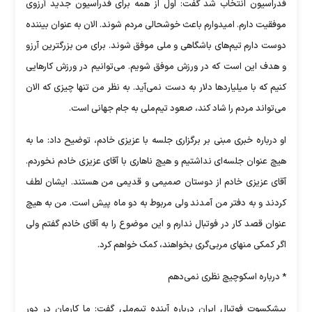
فدراسیون انتخاب شد گفت: اول از همه برای فدراسیون جدید آرزوی
موفقیت دارم. امیدوارم باعث خوشحالی مردم شوند. الان به عنوان بیننده
دوست دارم تیم‌های باشگاهی و ملی موفق شوند. برای من بزرگترین آرزو
و هدف این است که در ورزش موفق شویم. می‌توانیم در ورزش کارهایی
کنیم که با میلیاردها دلار به دست نمی‌آید. به نظر من تنها چیزی که الان
می‌تواند مردم را شاد کند، صعود تیم‌ملی به جام جهانی است.
او درباره خبری مبنی بر برگزاری جلسه با عزیزی خادم، توضیح داد: ما به
هیچ عنوان جلسه‌ای نداشتیم و هیچ ناهاری با آقای عزیزی خادم نخوردم.
آقای عزیزی خادم از دوستان صمیمی و قدیمی من هستند. ایشان لطف
کردند و به دفتر من آمدند ولی مربوط به دو ماه پیش است. من به هیچ
عنوان قصد کار در فوتبال ندارم و این موضوع را به آقای خادم گفتم ولی
اگر کمکی منهای مربی‌گری بخواهند، کمک خواهم کرد.
* درباره اسکوچیچ نظری نمی‌دهم
پیشکسوت فوتبال ایران درباره آینده تیم‌ملی گفت: ما کارمان در دور