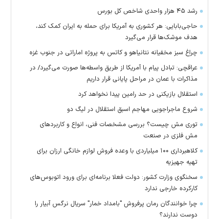
رشد ۴۵ هزار واحدی شاخص کل بورس
حاجی‌بابایی: هر کشوری به آمریکا برای حمله به ایران کمک کند،
هدف موشک‌ها قرار می‌گیرد
چراغ سبز مخفیانه نتانیاهو و کاتس به پروژه اماراتی در جنوب غزه
عراقچی: تبادل پیام با آمریکا از طریق واسطه‌ها صورت می‌گیرد/ در
مذاکرات با عمان در مراحل پایانی قرار داریم
استقلال بازیکنی در حد رامین پیدا نخواهد کرد
شروع ماجراجویی مهاجم اسبق استقلال در لیگ دو
توری مش چیست؟ بررسی مشخصات فنی، انواع و کاربردهای
مش فلزی در صنعت
کلاهبرداری ۱۰۰ میلیاردی با وعده فروش لوازم خانگی ارزان برای
تهیه جهیزیه
سخنگوی وزارت کشور: دولت فعلا برنامه‌ای برای ورود اتوبوس‌های
کارکرده خارجی ندارد
چرا خوانندگان رمان پرفروش "بامداد خمار" سریال نرگس آبیار را
دوست ندارند؟