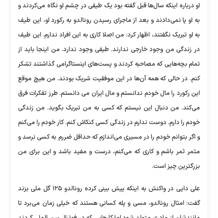
او درباره اینکه سال‌ها قبل گفته بود یک طیفی در چشم او نگاه می‌کردند و
به او پا نمی‌دادند و بعد از ماجرای رسیدن رونالدو به رکورد او، این طیف
به او تبریک نگفتند، اظهار کرد: من اصلا کاری به این افراد ندارم. این طیف
در زندگی من وجود خارجی ندارند. طیفی وجود ندارد. من اینجا باید از
تمام بچه‌هایی که مصاحبه کردند و پست‌های اینستاگرامی گذاشتند تشکر
کنم. در حالی که همه آن‌ها در این موفقیت شریک بودند. من هیچ موقع
این رکورد را مال خودم ندانستم و مال ایران می دانستم. طرز تفکرات فرق
می‌کند. من دنبال این نیستم که کسی به من تبریک بگوید. من زندگی
خودم را دارم. دوست ندارم در زندگی کسی کنکاش کنم. کار خودم را می‌کنم
و اگر بتوانم خودم را در مسیری می‌اندازم که حداقل ضررم به کسی نرسد و
مثمر ثمر باشم و کاری که می‌کنم، درست و مفید باشد و این برای من
بزرگترین چیز است.
علی دایی در واکنش به اینکه پیش بینی کرده رونالدو ۱۲۵ گل ملی بزند
گفت: امثال رونالدو، مسی و پله کسانی هستند که خیلی زمان می‌برد تا