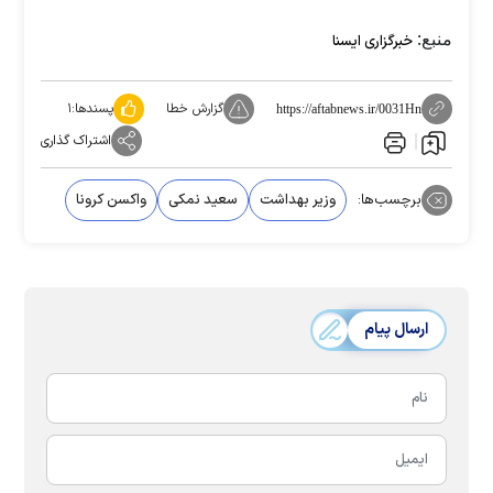
منبع:
خبرگزاری ایسنا
گزارش خطا
پسندها:
۱
https://aftabnews.ir/0031Hn
اشتراک گذاری
برچسب‌ها:
وزیر بهداشت
سعید نمکی
واکسن کرونا
ارسال پیام