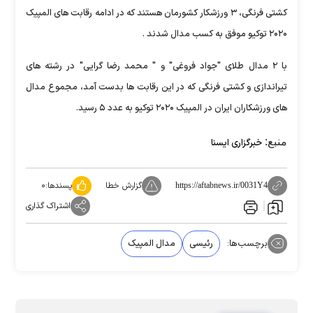
کشتی فرنگی، ۳ ورزشکار کشورمان هستند که در ادامه رقابت های المپیک
۲۰۲۰ توکیو موفق به کسب مدال شدند .
با ۲ مدال طلای "جواد فروغی" و " محمد رضا گرایی" در رشته های
تیراندازی و کشتی فرنگی که در این رقابت ها بدست آمد، مجموع مدال
های ورزشکاران ایران در المپیک ۲۰۲۰ توکیو به عدد ۵ رسید.
منبع:
خبرگزاری ایسنا
گزارش خطا
پسندها:
۰
https://aftabnews.ir/0031Y4
اشتراک گذاری
برچسب‌ها:
رئیسی
مدال المپیک