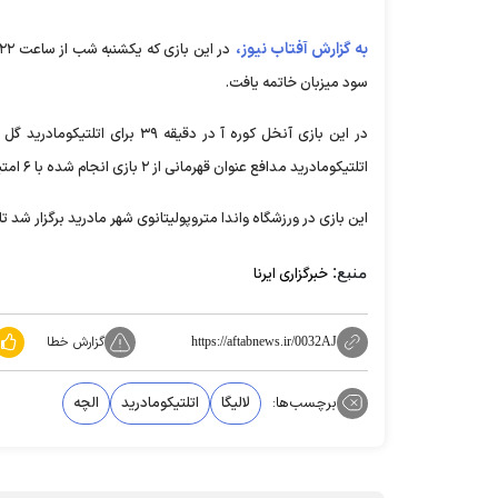
به گزارش آفتاب نیوز،
سود میزبان خاتمه یافت.
اتلتیکومادرید مدافع عنوان قهرمانی از ۲ بازی انجام شده با ۶ امتیاز به صدر جدول رفت.
این بازی در ورزشگاه واندا متروپولیتانوی شهر مادرید برگزار شد 
منبع:
خبرگزاری ایرنا
گزارش خطا
https://aftabnews.ir/0032AJ
برچسب‌ها:
لالیگا
اتلتیکومادرید
الچه