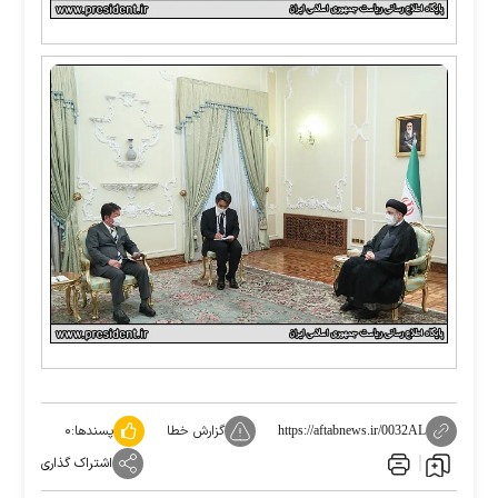
گزارش خطا
پسندها:
۰
https://aftabnews.ir/0032AL
اشتراک گذاری