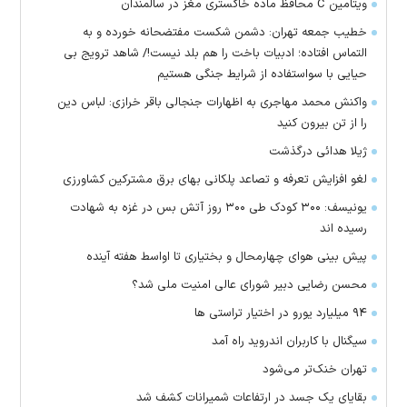
ویتامین C محافظ ماده خاکستری مغز در سالمندان
خطیب جمعه تهران: دشمن شکست مفتضحانه خورده و به
التماس افتاده؛ ادبیات باخت را هم بلد نیست!/ شاهد ترویج بی
حیایی با سواستفاده از شرایط جنگی هستیم
واکنش محمد مهاجری به اظهارات جنجالی باقر خرازی: لباس دین
را از تن بیرون کنید
ژیلا هدائی درگذشت
لغو افزایش تعرفه و تصاعد پلکانی بهای برق مشترکین کشاورزی
یونیسف: ۳۰۰ کودک طی ۳۰۰ روز آتش بس در غزه به شهادت
رسیده اند
پیش بینی هوای چهارمحال و بختیاری تا اواسط هفته آینده
محسن رضایی دبیر شورای عالی امنیت ملی شد؟
۹۴ میلیارد یورو در اختیار تراستی ها
سیگنال با کاربران اندروید راه آمد
تهران خنک‌تر می‌شود
بقایای یک جسد در ارتفاعات شمیرانات کشف شد