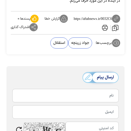
در آینده در این مورد حرف می‌زنم.
گزارش خطا
پسندها:
۰
https://aftabnews.ir/0032C6
اشتراک گذاری
برچسب‌ها:
جواد زرینچه
استقلال
ارسال پیام