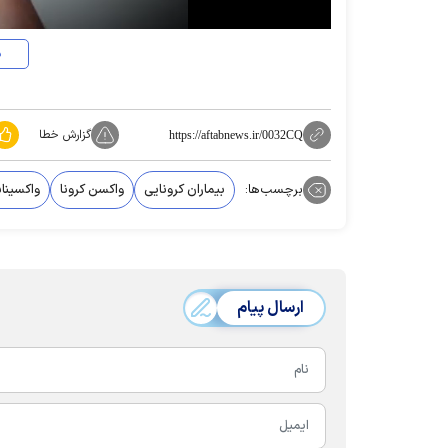
د
گزارش خطا
https://aftabnews.ir/0032CQ
برچسب‌ها:
بیماران کرونایی
واکسن کرونا
واکسیناس
ارسال پیام