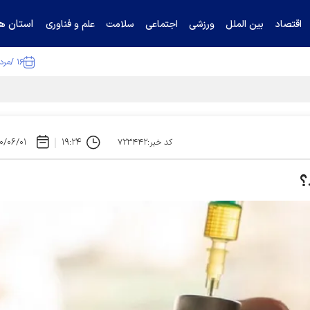
استان ها
اقتصاد
بین الملل
ورزشی
اجتماعی
سلامت
علم و فناوری
۱۶ /مرداد /۱۴۰۵
ا تکذیب کرد
۰/۰۶/۰۱
۱۹:۲۴
کد خبر:۷۲۳۴۴۲
؟