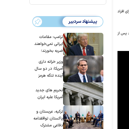
 افراد
پیشنهاد سردبیر
د پس از
ترامپ: مقامات
ایرانی نمی‌خواهند
ضربه بخورند؛
می‌خواهند به
وزیر خزانه داری
توافق برسند
آمریکا: در دو سال
آینده تنگه هرمز
بی‌اهمیت خواهد
شد
تحریم های جدید
آمریکا علیه ایران
ترکیه، عربستان و
پاکستان توافقنامه
دفاعی مشترک