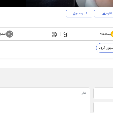
انلود
کد ویدیو
پسندها:
۲
اشترا
یون کرونا