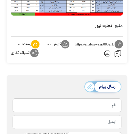
منبع:
تجارت نیوز
گزارش خطا
پسندها:
۰
https://aftabnews.ir/0032HJ
اشتراک گذاری
ارسال پیام