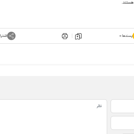
پسندها:
۰
اشترا