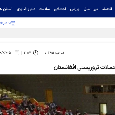
استان ها
اقتصاد
بین الملل
ورزشی
اجتماعی
سلامت
علم و فناوری
۱۸ /مرداد /۱۴۰۵
ا تکذیب کرد
۰/۰۶/۰۵
۲۲:۱۷
کد خبر:۷۲۳۹۵۳
 حملات تروریستی افغانستان