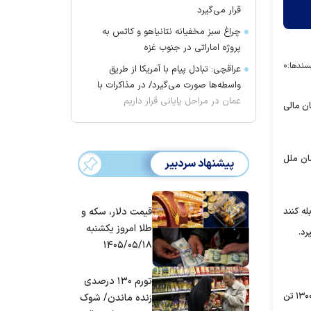
قرار می‌گیرد
چراغ سبز مخفیانه نتانیاهو و کاتس به
پروژه اماراتی در جنوب غزه
سندها:
۰
عراقچی: تبادل پیام با آمریکا از طریق
واسطه‌ها صورت می‌گیرد/ در مذاکرات با
عمان در مراحل پایانی قرار داریم
ن مالی
مان ملل
پیشنهاد سردبیر
ه کنند
قیمت دلار، سکه و
طلا امروز یکشنبه
رد.
۱۴۰۵/۰۵/۱۸
تورم ۱۳۰ درصدی
روز پنجشنبه در نتیجه وقوع چندین انفجار انتحاری در خارج از فرودگاه کابل که داعش خراسان مسئولیت آن را برعهده گرفت، دست‌کم ۱۷۰ تن کشته و ۱۳۰۰ تن
زنده ماندن/ شوک