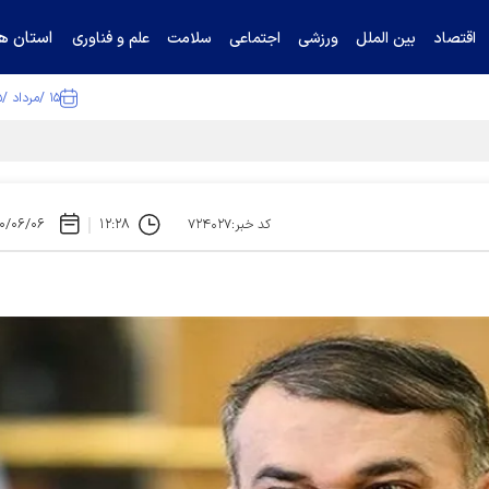
استان ها
اقتصاد
بین الملل
ورزشی
اجتماعی
سلامت
علم و فناوری
۱۵ /مرداد /۱۴۰۵
تیناف / گل‌گهر با تراکتور و سپاهان هم امتیاز شد
۰/۰۶/۰۶
۱۲:۲۸
کد خبر:۷۲۴۰۲۷