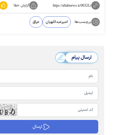
گزارش خطا
https://aftabnews.ir/0032Lr
برچسب‌ها:
امیرعبداللهیان
عراق
ارسال پیام