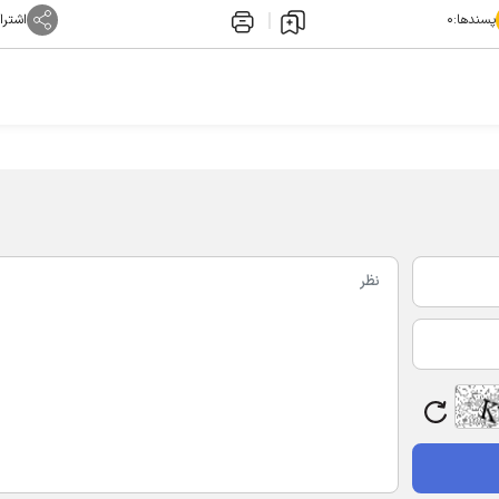
پسندها:
۰
اشترا