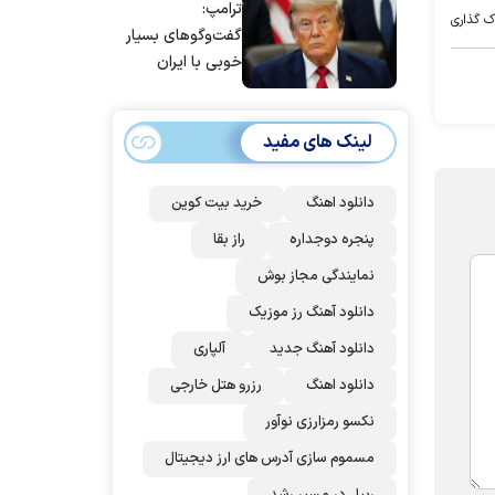
ترامپ:
است/ برنامه‌ای
ک گذاری
گفت‌و‌گو‌های بسیار
برای سفر به قطر و
خوبی با ایران
پاکستان نداریم
داشتیم، اما آنها
نمی‌خواهند به آن
لینک های مفید
اذعان کنند | اگر
آنها دوباره زیر
توافق بزنند، ضربه
دانلود اهنگ
خرید بیت کوین
سختی خواهند
پنجره دوجداره
راز بقا
خورد
نمایندگی مجاز بوش
دانلود آهنگ رز‌ موزیک
دانلود آهنگ جدید
آلپاری
دانلود اهنگ
رزرو هتل خارجی
نکسو رمزارزی نوآور
مسموم سازی آدرس های ارز دیجیتال
ریپل در مسیر رشد