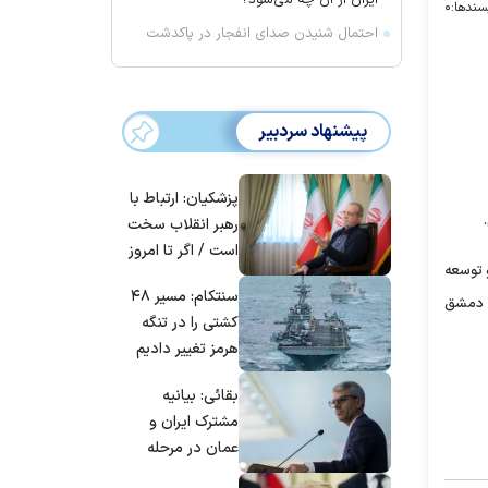
ایران از آن چه می‌شود؟
سندها:
۰
احتمال شنیدن صدای انفجار در پاکدشت
پیشنهاد سردبیر
پزشکیان: ارتباط با
رهبر انقلاب سخت
است / اگر تا امروز
 توسعه
مانده‌ایم، به‌خاطر
سنتکام: مسیر ۴۸
مردم ایران است
ا دمشق
کشتی را در تنگه
هرمز تغییر دادیم
بقائی: بیانیه
مشترک ایران و
عمان در مرحله
تدوین نهایی