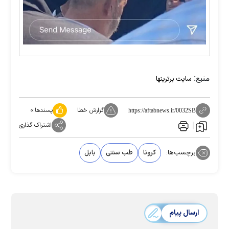
منبع:
سایت برترینها
گزارش خطا
پسندها:
۰
https://aftabnews.ir/0032SB
اشتراک گذاری
برچسب‌ها:
کرونا
طب سنتی
بابل
ارسال پیام