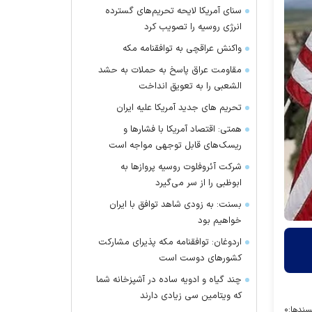
سنای آمریکا لایحه تحریم‌های گسترده
انرژی روسیه را تصویب کرد
واکنش عراقچی به توافقنامه مکه
مقاومت عراق پاسخ به حملات به حشد
الشعبی را به تعویق انداخت
تحریم های جدید آمریکا علیه ایران
همتی: اقتصاد آمریکا با فشارها و
ریسک‌های قابل توجهی مواجه است
شرکت آئروفلوت روسیه پرواز‌ها به
ابوظبی را از سر می‌گیرد
بسنت: به زودی شاهد توافق با ایران
خواهیم بود
اردوغان: توافقنامه مکه پذیرای مشارکت
کشور‌های دوست است
چند گیاه و ادویه ساده در آشپزخانه شما
که ویتامین سی زیادی دارند
سندها:
۰