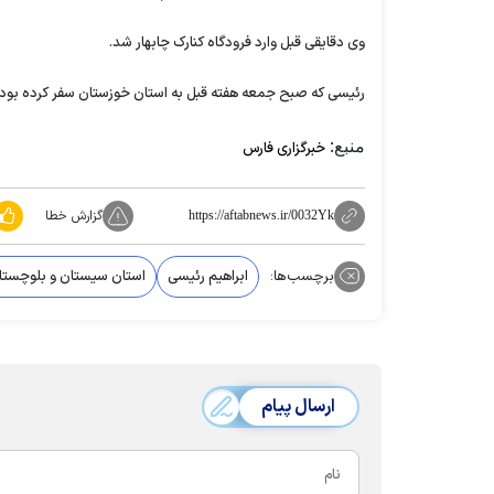
وی دقایقی قبل وارد فرودگاه کنارک چابهار شد.
رئیسی که صبح جمعه هفته قبل به استان خوزستان سفر کرده بود، 
منبع:
خبرگزاری فارس
گزارش خطا
https://aftabnews.ir/0032Yk
برچسب‌ها:
ابراهیم رئیسی
استان سیستان و بلوچستا
ارسال پیام