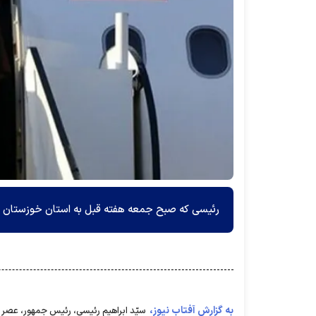
رئیسی که صبح جمعه هفته قبل به استان خوزستان سفر
به گزارش آفتاب نیوز،
سیّد ابراهیم رئیسی، رئیس جمهور، عصر امروز (پنجشنبه ۱۱ شهریور) در سفری به اس