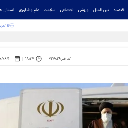
استان ها
اقتصاد
بین الملل
ورزشی
اجتماعی
سلامت
علم و فناوری
۱۶ /مرداد /۱۴۰۵
ا تکذیب کرد
۰/۰۶/۱۱
۱۸:۲۴
کد خبر:۷۲۴۸۲۶