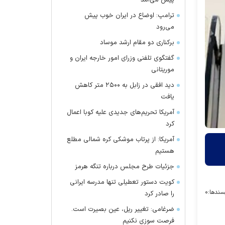
پیش می‌آمد
ترامپ: اوضاع در ایران خوب پیش
می‌رود
برکناری دو مقام ارشد موساد
گفتگوی تلفنی وزرای امور خارجه ایران و
موریتانی
دید افقی در زابل به ۲۵۰۰ متر کاهش
یافت
آمریکا تحریم‌های جدیدی علیه کوبا اعمال
کرد
آمریکا: از پرتاب موشکی کره شمالی مطلع
هستیم
جزئیات طرح مجلس درباره تنگه هرمز
کویت دستور تعطیلی تنها مدرسه ایرانی
سندها:
۰
را صادر کرد
ضرغامی: تغییر ریل، عین بصیرت است.
فرصت سوزی نکنیم