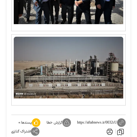
گزارش خطا
پسندها:
۰
https://aftabnews.ir/0032cU
اشتراک گذاری