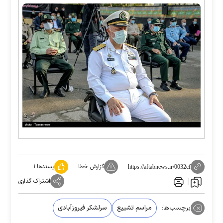
گزارش خطا
پسندها:
۱
https://aftabnews.ir/0032cf
اشتراک گذاری
برچسب‌ها:
مراسم تشییع
سرلشکر فیروزآبادی