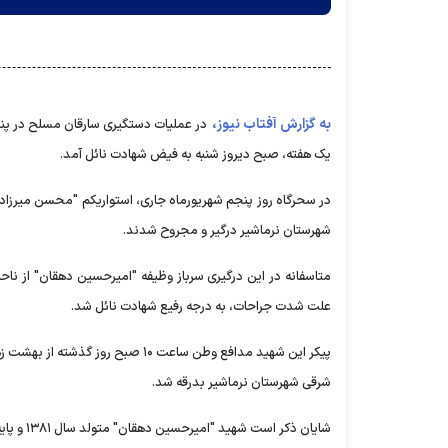
به گزارش آفتاب نیوز،
در عملیات دستگیری سارقان مسلح در پن
یک هفته، صبح دیروز شنبه به فیض شهادت نائل آمد.
در سحرگاه روز پنجم شهریورماه جاری، استواریکم "محسن میرزاد
شهرستان نرماشیر درگیر و مجروح شدند.
متاسفانه در این درگیری سرباز وظیفه "امیرحسین دهقان" از ناح
علت شدت جراحات، به درجه رفیع شهادت نائل شد.
پیکر این شهید مدافع وطن ساعت ۱۰ ص
شرقی شهرستان نرماشیر بدرقه شد.
شایان ذکر است شهید "امیرحسین دهقان" متولد سال ۱۳۸۱ و پایه خدمتی اردیبهشت ۱۴۰۰بود.