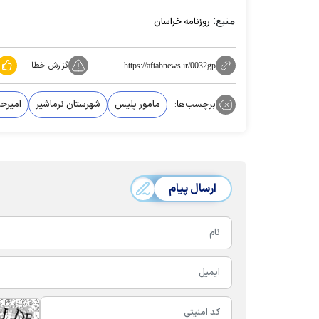
منبع:
روزنامه خراسان
گزارش خطا
https://aftabnews.ir/0032gp
برچسب‌ها:
مامور پلیس
شهرستان نرماشیر
امیرح
ارسال پیام