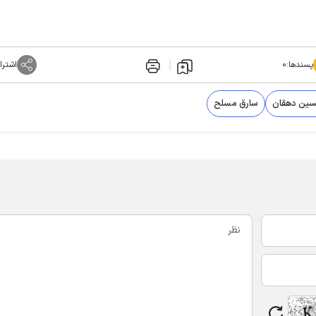
پسندها:
۰
اشترا
سین دهقان
سارق مسلح