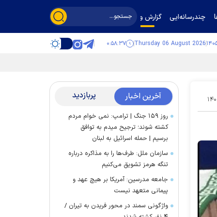
چندرسانه‌ایی
گزارش و گفت‌وگو
۰:۵۸:۳۸
Thursday 06 August 2026
پربازدید
آخرین اخبار
۱۴۰
روز ۱۵۹ جنگ | ترامپ: نمی خوام مردم
کشته شوند؛ ترجیح میدم به توافق
برسیم | حمله اسرائیل به لبنان
سازمان ملل: طرف‌ها را به مذاکره درباره
تنگه هرمز تشویق می‌کنیم
جامعه مدرسین: آمریکا بر هیچ عهد و
پیمانی متعهد نیست
واژگونی سمند در محور فریدن به تیران /