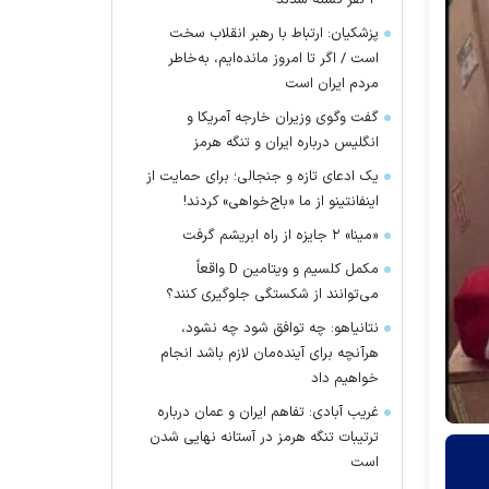
۴ نفر کشته شدند
پزشکیان: ارتباط با رهبر انقلاب سخت
است / اگر تا امروز مانده‌ایم، به‌خاطر
مردم ایران است
گفت وگوی وزیران خارجه آمریکا و
انگلیس درباره ایران و تنگه هرمز
یک ادعای تازه و جنجالی؛ برای حمایت از
اینفانتینو از ما «باج‌خواهی» کردند!
«مینا» ۲ جایزه از راه ابریشم گرفت
مکمل کلسیم و ویتامین D واقعاً
می‌توانند از شکستگی جلوگیری کنند؟
نتانیاهو: چه توافق شود چه نشود،
هرآنچه برای آینده‌مان لازم باشد انجام
خواهیم داد
غریب آبادی: تفاهم ایران و عمان درباره
ترتیبات تنگه هرمز در آستانه نهایی شدن
است