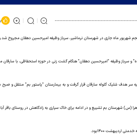
پ
جم شهریور ماه جاری در شهرستان نرماشیر، سرباز وظیفه امیرحسین دهقان مجروح شد و
ه" و سرباز وظیفه "امیرحسین دهقان" هنگام گشت زنی در حوزه استحفاظی، با سارقان م
یه سر هدف شلیک گلوله سارقان قرار گرفت و به بیمارستان "پاستور بم" منتقل و صبح دی
بح روز گذشته از بهشت زهرا (س) شهرستان بم تشییع و در ادامه برای خاک سپاری به زادگاهش در روستای باقر آ