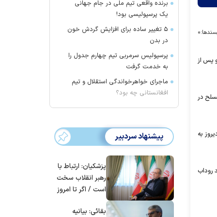
برنده واقعی تیم ملی در جام جهانی
یک پرسپولیسی بود!
۵ تغییر ساده برای افزایش گردش خون
سندها:
۰
در بدن
پرسپولیس سرمربی تیم چهارم جدول را
 پس از
به خدمت گرفت
ماجرای خواهرخواندگی استقلال و تیم
افغانستانی چه بود؟
سلح در
روز به
پیشنهاد سردبیر
پزشکیان: ارتباط با
باد روداب
رهبر انقلاب سخت
است / اگر تا امروز
مانده‌ایم، به‌خاطر
بقائی: بیانیه
مردم ایران است