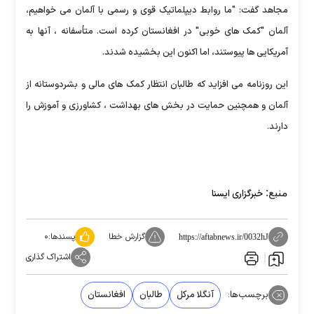
مجاهد گفت: "ما روابط دیپلماتیک قوی و رسمی با آلمان می خواهیم،
آلمان "کمک های خوبی" در افغانستان کرده است. متأسفانه ، آنها به
آمریکایی ها پیوستند، اما اکنون این بخشیده شدند.
این روزنامه می افزاید که طالبان انتظار کمک های مالی و بشردوستانه از
آلمان و همچنین حمایت در بخش های بهداشت ، کشاورزی و آموزش را
دارند.
منبع:
خبرگزاری ایسنا
گزارش خطا
پسندها:
۰
https://aftabnews.ir/0032hJ
اشتراک گذاری
برچسب‌ها:
آنگلا مرکل
طالبان
افغانستان