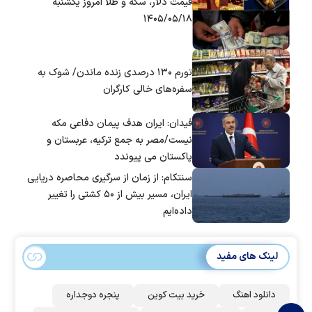
قیمت دلار، سکه و طلا امروز یکشنبه
۱۴۰۵/۰۵/۱۸
تورم ۱۳۰ درصدی زنده ماندن/ شوک به
سفره‌های خالی کارگران
فیدان: ایران هدف پیمان دفاعی مکه
نیست/مصر به جمع ترکیه، عربستان و
پاکستان می پیوندد
سنتکام: از زمان از سرگیری محاصره دریایی
ایران، مسیر بیش از ۵۰ کشتی را تغییر
داده‌ایم
لینک های مفید
دانلود اهنگ
خرید بیت کوین
پنجره دوجداره