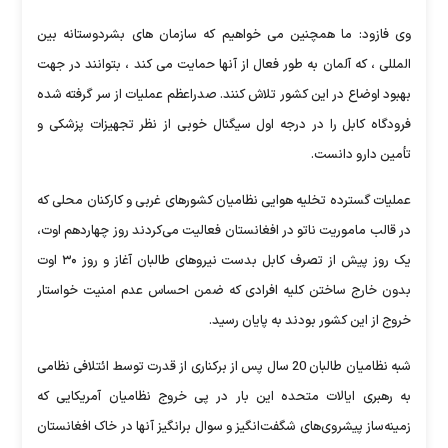
وی فازود: ما همچنین می خواهیم که سازمان های بشردوستانه بین
المللی ، که آلمان به طور فعال از آنها حمایت می کند ، بتوانند در جهت
بهبود اوضاع در این کشور تلاش کنند. صدراعظم عملیات از سر گرفته شده
فرودگاه کابل را در درجه اول سیگنال خوبی از نظر تجهیزات پزشکی و
تأمین دارو دانست.
عملیات گسترده تخلیه هوایی نظامیان کشورهای غربی و کارکنان محلی که
در قالب ماموریت ناتو در افغانستان فعالیت می‌کردند روز چهاردهم اوت،
یک روز پیش از تصرف کابل بدست نیروهای طالبان آغاز و روز ۳۰ اوت
بدون خارج ساختن کلیه افرادی که ضمن احساس عدم امنیت خواستار
خروج از این کشور بودند به پایان رسید.
شبه نظامیان طالبان 20 سال پس از برکناری از قدرت توسط ائتلافی نظامی
به رهبری ایالات متحده این‌ بار در پی خروج نظامیان آمریکایی که
زمینه‌ساز پیشروی‌های شگفت‌انگیز و سوال برانگیز آنها در خاک افغانستان