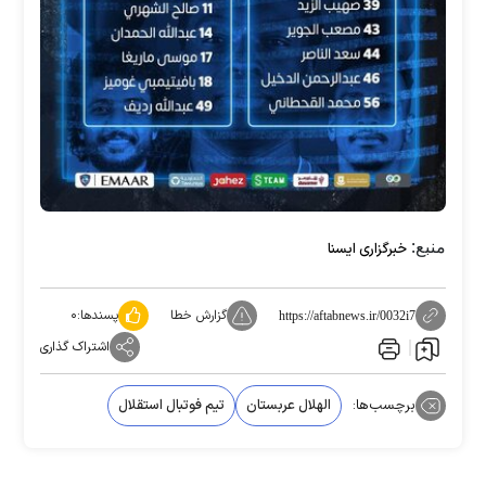
منبع:
خبرگزاری ایسنا
گزارش خطا
پسندها:
۰
https://aftabnews.ir/0032i7
اشتراک گذاری
برچسب‌ها:
الهلال عربستان
تیم فوتبال استقلال