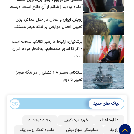
آماده بودیم | غنائم از آنِ فاتح است، درست
است؟
رویترز: ایران و عمان در حال مذاکره برای
تعیین اعمال عوارض بر تنگه هرمز هستند
پزشکیان: ارتباط با رهبر انقلاب سخت است
/ اگر تا امروز مانده‌ایم، به‌خاطر مردم ایران
است
سنتکام: مسیر ۴۸ کشتی را در تنگه هرمز
تغییر دادیم
لینک های مفید
دانلود اهنگ
خرید بیت کوین
پنجره دوجداره
راز بقا
نمایندگی مجاز بوش
دانلود آهنگ رز‌ موزیک