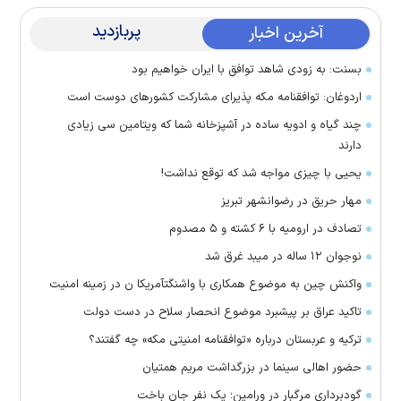
پربازدید
آخرین اخبار
بسنت: به زودی شاهد توافق با ایران خواهیم بود
اردوغان: توافقنامه مکه پذیرای مشارکت کشور‌های دوست است
چند گیاه و ادویه ساده در آشپزخانه شما که ویتامین سی زیادی
دارند
یحیی با چیزی مواجه شد که توقع نداشت!
مهار حریق در رضوانشهر تبریز
تصادف در ارومیه با ۶ کشته و ۵ مصدوم
نوجوان ۱۲ ساله در میبد غرق شد
واکنش چین به موضوع همکاری با واشنگتآمریکا ن در زمینه امنیت
تاکید عراق بر پیشبرد موضوع انحصار سلاح در دست دولت
ترکیه و عربستان درباره «توافقنامه امنیتی مکه» چه گفتند؟
حضور اهالی سینما در بزرگداشت مریم همتیان
گودبرداری مرگبار در ورامین؛ یک نفر جان باخت