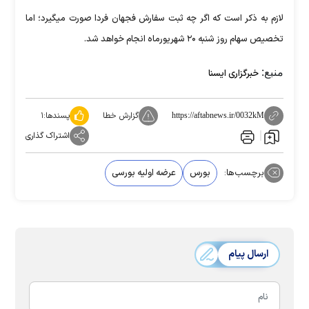
لازم به ذکر است که اگر چه ثبت سفارش فجهان فردا صورت میگیرد؛ اما
تخصیص سهام روز شنبه ۲۰ شهریورماه انجام خواهد شد.
منبع:
خبرگزاری ایسنا
گزارش خطا
پسندها:
۱
https://aftabnews.ir/0032kM
اشتراک گذاری
برچسب‌ها:
بورس
عرضه اولیه بورسی
ارسال پیام