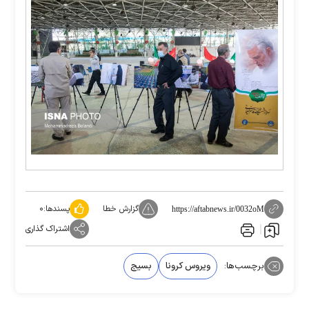
گزارش خطا
پسندها:
۰
https://aftabnews.ir/0032oM
اشتراک گذاری
برچسب‌ها:
ویروس کرونا
بسیج