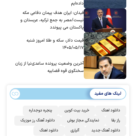
داده‌ایم
فیدان: ایران هدف پیمان دفاعی مکه
نیست/مصر به جمع ترکیه، عربستان و
پاکستان می پیوندد
قیمت دلار، سکه و طلا امروز شنبه
۱۴۰۵/۰۵/۱۷
آخرین وضعیت پرونده ساعدی‌نیا از زبان
سخنگوی قوه قضاییه
لینک های مفید
دانلود اهنگ
خرید بیت کوین
پنجره دوجداره
راز بقا
نمایندگی مجاز بوش
دانلود آهنگ رز‌ موزیک
دانلود آهنگ جدید
آلپاری
دانلود اهنگ